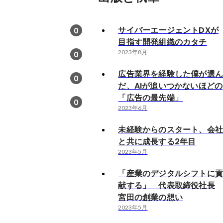
サイバーエージェントDXが
0
目指す開発組織のカタチ
2023年8月
0
広告業界を経験した僕が選
0
だ、AIが追いつかないほどの
「広告の最先端」
0
2023年6月
未経験からのスタート、会
と共に成長する2年目
2023年5月
「産業のデジタルシフトに
献する」 代表取締役社長
宮田の創業の想い
2023年5月