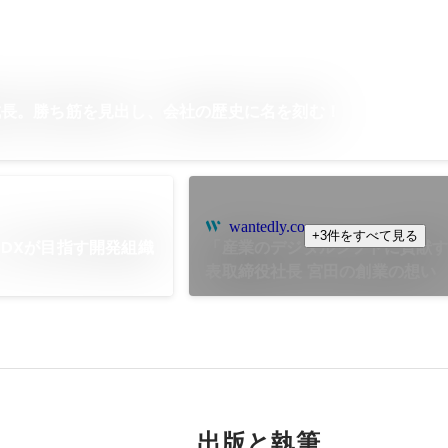
成長。勝ち筋を見出し、会社の歴史に名を刻む！
wantedly.com
+3件をすべて見る
DXが目指す開発組織
「産業のデジタルシフトに貢献
表取締役社長 宮田の創業の想い
出版と執筆