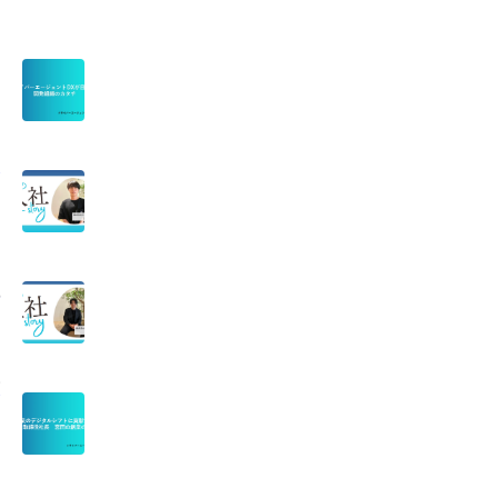
ん
社
貢