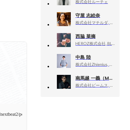
株式会社ルーチェ
守屋 志絵奈
株式会社マチルダ, HRマネージャー
西脇 菜摘
HEROZ株式会社, BLOOMWORKS & HEROZ Recruiter Specialist
中島 陸
株式会社Zhienius, 代表取締役CEO
南馬越 一義（MAGO）
株式会社ビームス, ディレクターズルーム エグゼクティブディレクター
nextbeat2/post_articles/128125