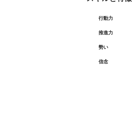
行動力
推進力
勢い
信念