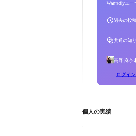
Wantedl
過去の投
共通の知
高野 麻奈
ログイン
個人の実績