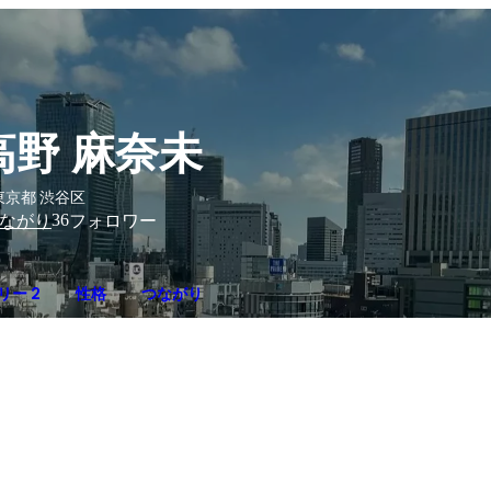
高野 麻奈未
東京都 渋谷区
36
ながり
フォロワー
リー 2
性格
つながり