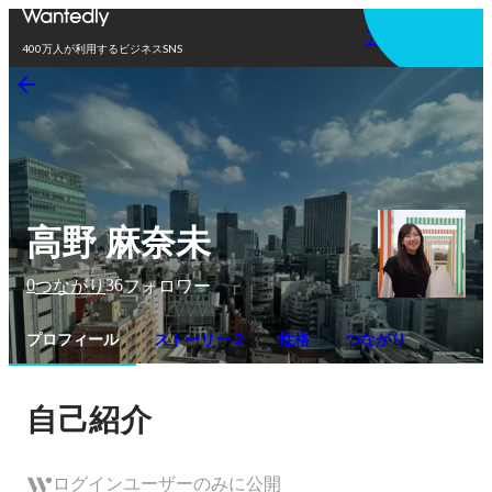
アプリを使う
400万人が利用するビジネスSNS
高野 麻奈未
0
36
つながり
フォロワー
プロフィール
ストーリー 2
性格
つながり
自己紹介
ログインユーザーのみに公開