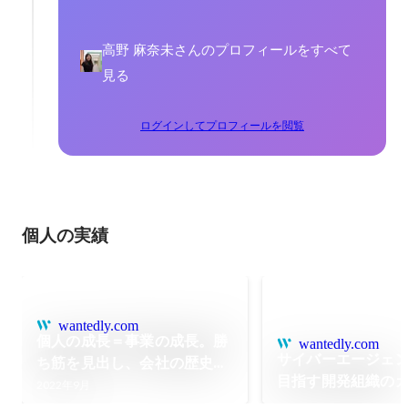
高野 麻奈未さんのプロフィールをすべて
見る
ログインしてプロフィールを閲覧
個人の実績
wantedly.com
個人の成長＝事業の成長。勝
wantedly.com
サイバーエージェン
ち筋を見出し、会社の歴史に
目指す開発組織の
名を刻む！
2022年9月