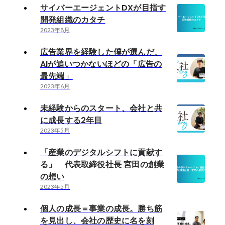
サイバーエージェントDXが目指す
開発組織のカタチ
2023年8月
広告業界を経験した僕が選んだ、
AIが追いつかないほどの「広告の
最先端」
2023年6月
未経験からのスタート、会社と共
に成長する2年目
2023年5月
「産業のデジタルシフトに貢献す
る」 代表取締役社長 宮田の創業
の想い
2023年5月
個人の成長＝事業の成長。勝ち筋
を見出し、会社の歴史に名を刻