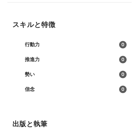
スキルと特徴
行動力
0
推進力
0
勢い
0
信念
0
出版と執筆