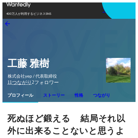
アプリを使う
400万人が利用するビジネスSNS
工藤 雅樹
株式会社yep / 代表取締役
11
2
つながり
フォロワー
プロフィール
ストーリー
性格
つながり
死ぬほど鍛える
結局それ以
外に出来ることないと思うよ