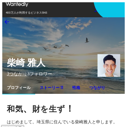
アプリを使う
400万人が利用するビジネスSNS
柴崎 雅人
3
3
つながり
フォロワー
プロフィール
ストーリー 11
性格
つながり
、
！
和気
財を生ず
はじめまして。埼玉県に住んでいる柴崎雅人と申します。