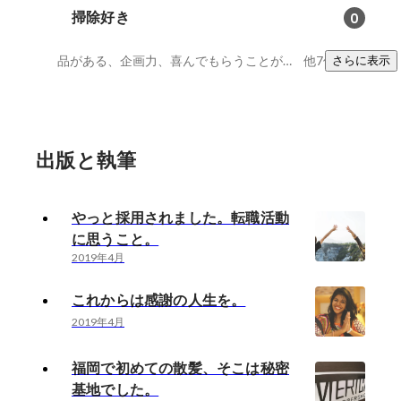
掃除好き
0
品がある、企画力、喜んでもらうことが好き
他7件
さらに表示
出版と執筆
やっと採用されました。転職活動
に思うこと。
2019年4月
これからは感謝の人生を。
2019年4月
福岡で初めての散髪、そこは秘密
基地でした。