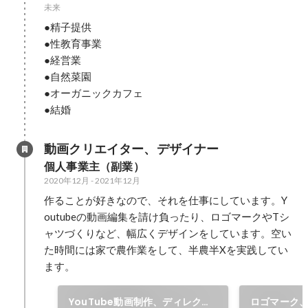
未来
●精子提供

●性教育事業

●経営業

●自然菜園

●オーガニックカフェ

●結婚
動画クリエイター、デザイナー
個人事業主（副業）
2020年12月
-
2021年12月
作ることが好きなので、それを仕事にしています。Y
outubeの動画編集を請け負ったり、ロゴマークやTシ
ャツづくりなど、幅広くデザインをしています。空い
た時間には家で農作業をして、半農半Xを実践してい
ます。
YouTube動画制作、ディレクシ
ロゴマーク