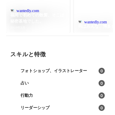
wantedly.com
福岡で初めての散髪、そこは
秘密基地でした。
wantedly.com
男はみんな、博多
2019年3月
スキルと特徴
フォトショップ、イラストレーター
0
占い
0
行動力
0
リーダーシップ
0