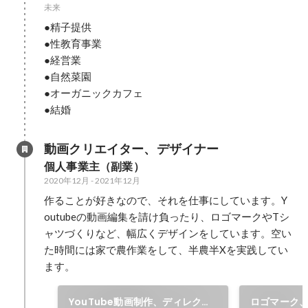
未来
●精子提供

●性教育事業

●経営業

●自然菜園

●オーガニックカフェ

●結婚
動画クリエイター、デザイナー
個人事業主（副業）
2020年12月
-
2021年12月
作ることが好きなので、それを仕事にしています。Y
outubeの動画編集を請け負ったり、ロゴマークやTシ
ャツづくりなど、幅広くデザインをしています。空い
た時間には家で農作業をして、半農半Xを実践してい
ます。
YouTube動画制作、ディレクシ
ロゴマーク