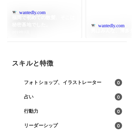
wantedly.com
福岡で初めての散髪、そこは
秘密基地でした。
wantedly.com
男はみんな、博多
2019年3月
スキルと特徴
フォトショップ、イラストレーター
0
占い
0
行動力
0
リーダーシップ
0