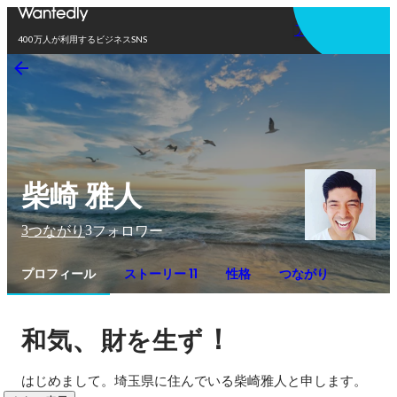
アプリを使う
400万人が利用するビジネスSNS
柴崎 雅人
3
3
つながり
フォロワー
プロフィール
ストーリー 11
性格
つながり
、
！
和気
財を生ず
はじめまして。埼玉県に住んでいる柴崎雅人と申します。