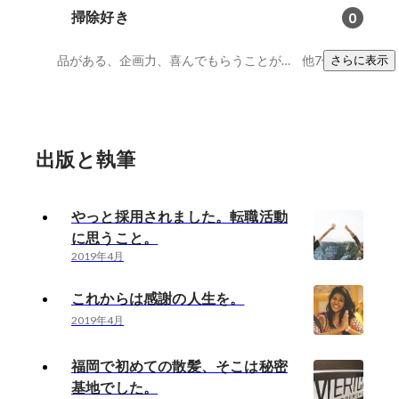
掃除好き
0
品がある、企画力、喜んでもらうことが好き
他7件
さらに表示
出版と執筆
やっと採用されました。転職活動
に思うこと。
2019年4月
これからは感謝の人生を。
2019年4月
福岡で初めての散髪、そこは秘密
基地でした。