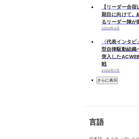
【リーダー合宿レ
期目に向けて。
るリーダー陣が
2026年6月
〈代表インタビュ
型自律駆動組織
突入したACWE
戦
2026年5月
さらに表示
言語
日本語
-
ネイティブレベ