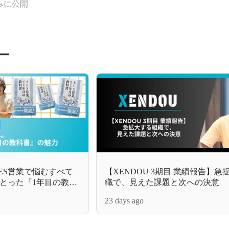
みに公開
ー
SES営業で悩むすべて
【XENDOU 3期目 業績報告】
にとった『1年目の教科
織で、見えた課題と次への決意
23 days ago