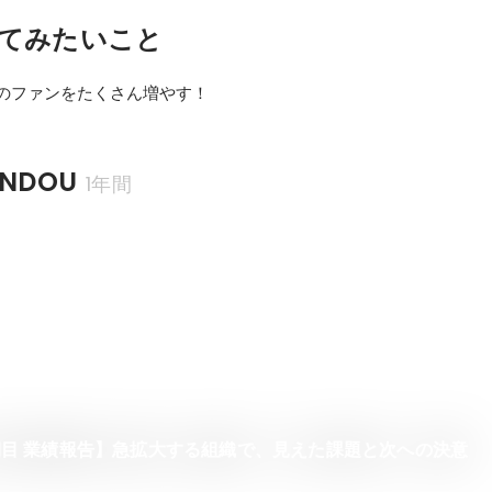
てみたいこと
OUのファンをたくさん増やす！
NDOU
1年間
 3期目 業績報告】急拡大する組織で、見えた課題と次への決意