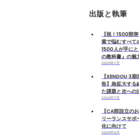
出版と執筆
【祝！1500部突
業で悩むすべて
1500人が手に
の教科書』の魅
2026年7月
【XENDOU 3
告】急拡大する
た課題と次への
2026年7月
【CA部設立の
リーランスサポ
化に向けて
2026年6月