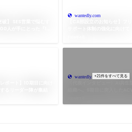
wantedly.com
突破】 SES営業で悩むす
【CA部設立のお知らせ】フ
500人が手にとった『1年
サポート体制の強化に向けて
の魅力
2026年6月
+21件をすべて見る
wantedly.com
レポート】10期目に向け
〈代表インタビュー〉AI共生
引するリーダー陣が集結
組織へ。9期目に突入したAC
なる挑戦
2026年5月