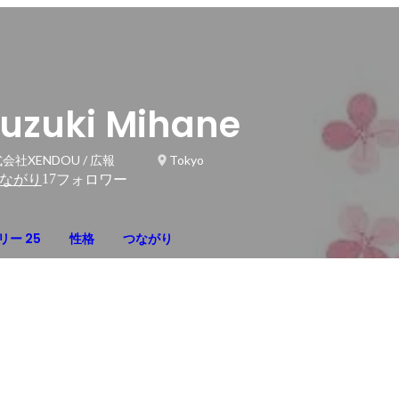
uzuki Mihane
会社XENDOU / 広報
Tokyo
17
ながり
フォロワー
リー 25
性格
つながり