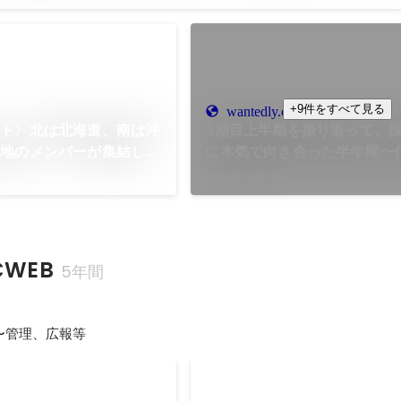
+9件をすべて見る
wantedly.com
ート〉北は北海道、南は沖
3期目上半期を振り返って。
各地のメンバーが集結し新
に本気で向き合った半年間〜
ました
ージ〜
2025年12月
WEB
5年間
〜管理、広報等