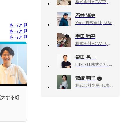
株式会社ACWEB, 総務・広報
石井 淳史
Yoom株式会社, 取締役CTO、COO
もっと見る
もっと見る
宇田 翔平
もっと見る
株式会社ACWEB, オンサイトソリューション事業部 事業統括部長
福田 晃一
LIDDELL株式会社, 代表取締役CEO
龍崎 翔子
株式会社水星, 代表取締役
急拡大する組