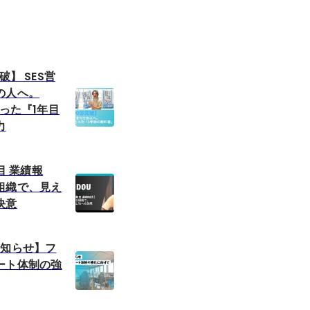
破】 SES営
の人へ。
とった『1年目
力
期目 業績報
組織で、見え
決意
お知らせ】フ
ート体制の強