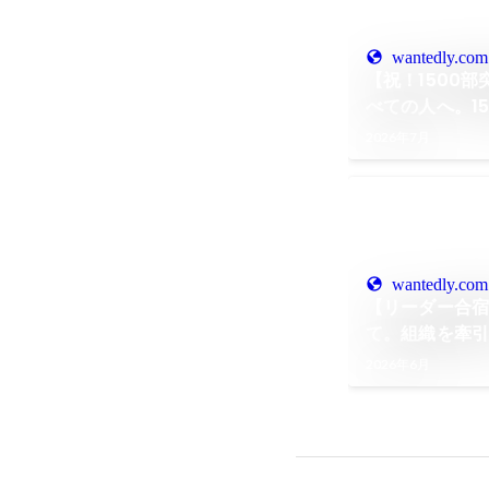
wantedly.com
【祝！1500部
べての人へ。1
目の教科書』
2026年7月
wantedly.com
【リーダー合宿
て。組織を牽
2026年6月