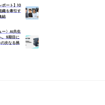
ポート】10
組織を牽引す
集結
ー〉AI共生
へ。9期目に
Bの次なる挑
ル