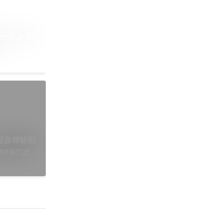
リーランス
型自律駆動
WEBの次