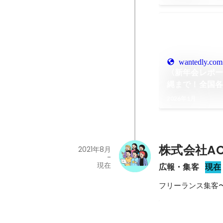
wantedly.com
〈新年会レポ
縄まで！全国
年会を開催し
2026年1月
株式会社AC
2021年8月
-
現在
広報・集客
現在
フリーランス集客