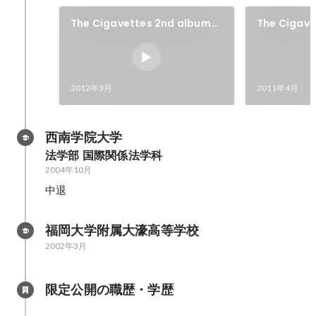
The Cigavettes 2nd album
The Cigave
「We Rolled Again」
album「The
2012年3月
2011年4月
西南学院大学
法学部 国際関係法学科
2004年10月
中退
福岡大学附属大濠高等学校
2002年3月
限定公開の職歴・学歴