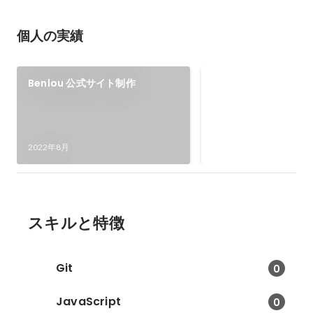
個人の実績
WordPress プ
Benlou 公式サイト制作
訳
WordPress プラグイン
「Regenerate Thumb
翻訳部分の翻訳を進め
2021年1月
2022年8月
スキルと特徴
Git
0
JavaScript
0