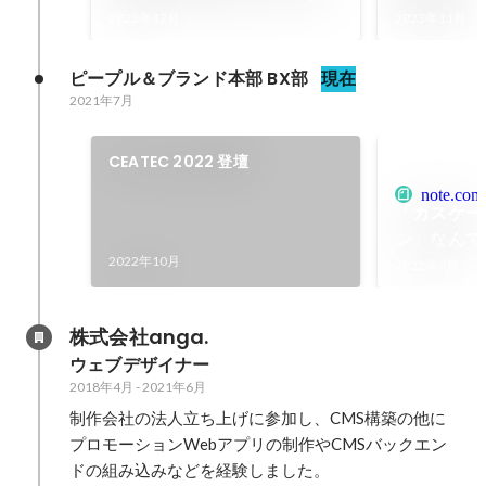
Chatwork Design
2023年12月
2023年11月
ピープル＆ブランド本部 BX部
現在
2021年7月
CEATEC 2022 登壇
note.com
「カスケー
ン」なんて
2022年10月
Chatwork
2022年9月
株式会社anga.
ウェブデザイナー
2018年4月
-
2021年6月
制作会社の法人立ち上げに参加し、CMS構築の他に
プロモーションWebアプリの制作やCMSバックエン
ドの組み込みなどを経験しました。