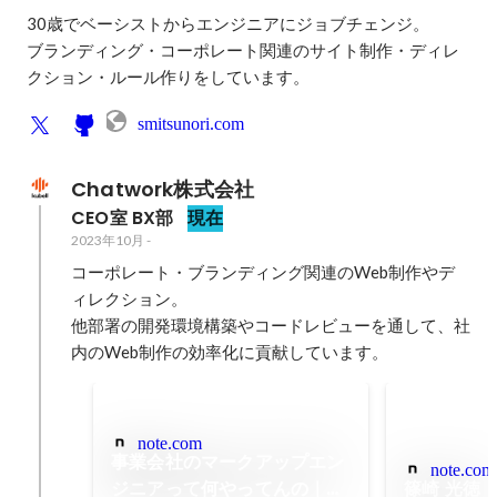
30歳でベーシストからエンジニアにジョブチェンジ。

ブランディング・コーポレート関連のサイト制作・ディレ
クション・ルール作りをしています。
smitsunori.com
Chatwork株式会社
CEO室 BX部
現在
2023年10月
-
コーポレート・ブランディング関連のWeb制作やデ
ィレクション。

他部署の開発環境構築やコードレビューを通して、社
内のWeb制作の効率化に貢献しています。
note.com
事業会社のマークアップエン
note.com
ジニアって何やってんの｜
篠崎 光徳｜