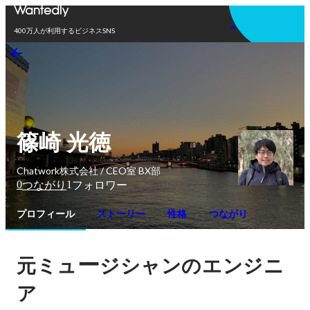
アプリを使う
400万人が利用するビジネスSNS
篠崎 光徳
Chatwork株式会社 / CEO室 BX部
0
1
つながり
フォロワー
プロフィール
ストーリー
性格
つながり
ー
元ミュ
ジシャンのエンジニ
ア