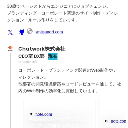
30歳でベーシストからエンジニアにジョブチェンジ。

ブランディング・コーポレート関連のサイト制作・ディレ
クション・ルール作りをしています。
smitsunori.com
Chatwork株式会社
CEO室 BX部
現在
2023年10月
-
コーポレート・ブランディング関連のWeb制作やデ
ィレクション。

他部署の開発環境構築やコードレビューを通して、社
内のWeb制作の効率化に貢献しています。
note.com
事業会社のマークアップエン
note.com
ジニアって何やってんの｜
篠崎 光徳｜