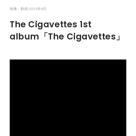
画像・動画
2011年4月
The Cigavettes 1st
album「The Cigavettes」