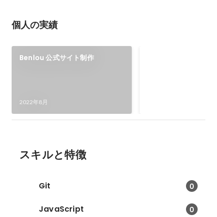
個人の実績
WordPress プ
Benlou 公式サイト制作
訳
WordPress プラグイン
「Regenerate Thumb
翻訳部分の翻訳を進め
2021年1月
2022年8月
スキルと特徴
Git
0
JavaScript
0