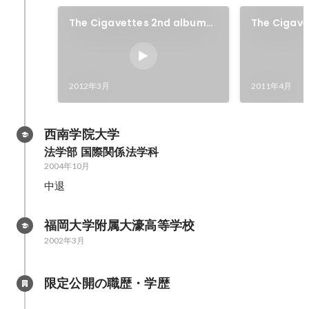
The Cigavettes 2nd album
The Cigave
「We Rolled Again」
album「The
2012年3月
2011年4月
西南学院大学
法学部 国際関係法学科
2004年10月
中退
福岡大学附属大濠高等学校
2002年3月
限定公開の職歴・学歴