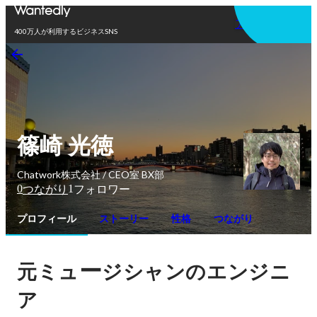
アプリを使う
400万人が利用するビジネスSNS
篠崎 光徳
Chatwork株式会社 / CEO室 BX部
0
1
つながり
フォロワー
プロフィール
ストーリー
性格
つながり
ー
元ミュ
ジシャンのエンジニ
ア