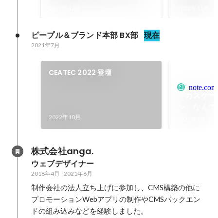
Chatwork Design
2023年12月
2023年11月
ピープル＆ブランド本部 BX部
現在
2021年7月
CEATEC 2022 登壇
note.com
「カスケー
ン」なんて
2022年10月
Chatwork
2022年9月
株式会社anga.
ウェブデザイナー
2018年4月
-
2021年6月
制作会社の法人立ち上げに参加し、CMS構築の他に
プロモーションWebアプリの制作やCMSバックエン
ドの組み込みなどを経験しました。