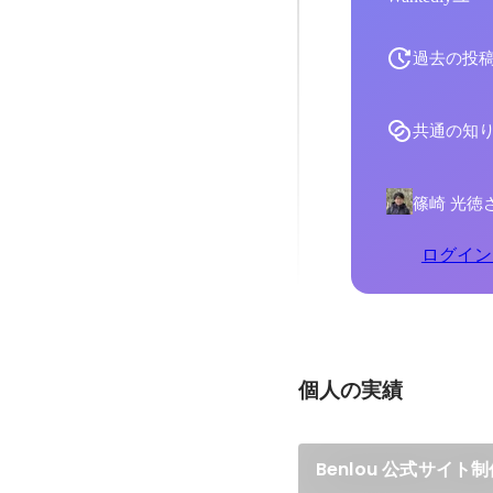
過去の投
共通の知
篠崎 光徳
ログイン
個人の実績
Benlou 公式サイト