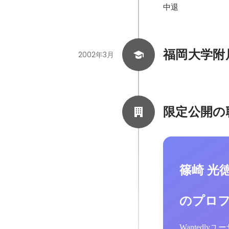
中退
福岡大学附
2002年3月
限定公開の
篠崎 光
のプロ
Wantedl