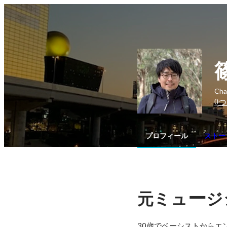
Ch
0
つ
プロフィール
ストー
ー
元ミュ
ジ
30歳でベーシストからエ