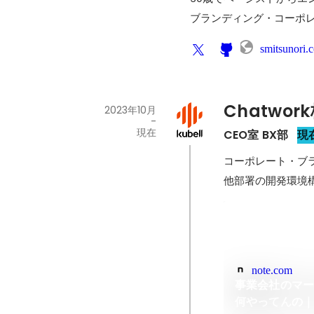
ブランディング・コーポ
smitsunori.
Chatwor
2023年10月
-
現在
CEO室 BX部
現
コーポレート・ブラ
他部署の開発環境
note.com
事業会社のマ
何やってんの｜Ch