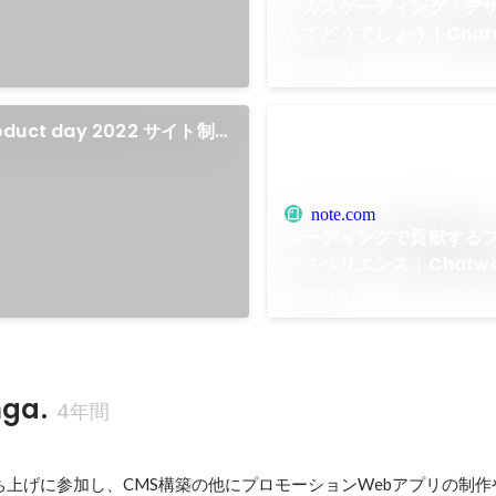
「カスケーディング・デ
んてどうでしょう｜Chatw
Design｜note
2022年9月
oduct day 2022 サイト制
note.com
コーディングで貢献する
クスペリエンス｜Chatwo
Design｜note
2022年1月
ga.
4年間
ー
上げに参加し、CMS構築の他にプロモーションWebアプリの制作