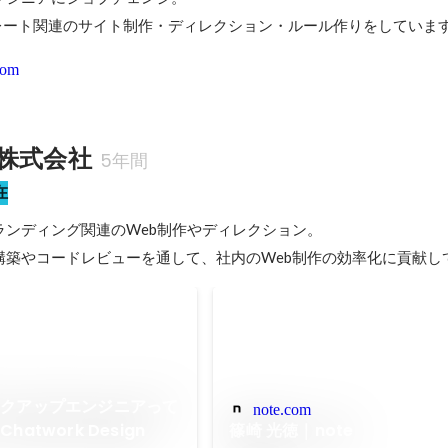
レート関連のサイト制作・ディレクション・ルール作りをしていま
com
k株式会社
5年間
在
ンディング関連のWeb制作やディレクション。

構築やコードレビューを通して、社内のWeb制作の効率化に貢献し
ークアップエンジニアって
note.com
atwork Design
篠崎 光徳｜note