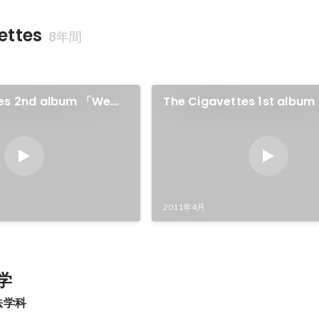
ettes
8年間
tes 2nd album 「We
The Cigavettes 1st albu
」
Cigavettes」
2011年4月
学
法学科