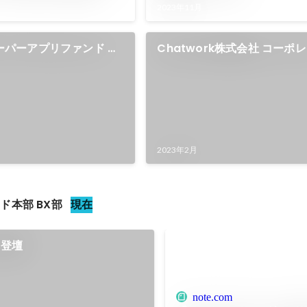
2023年11月
 スーパーアプリファンド サ
Chatwork株式会社 コーポ
ト制作
2023年2月
ド本部 BX部
現在
2 登壇
note.com