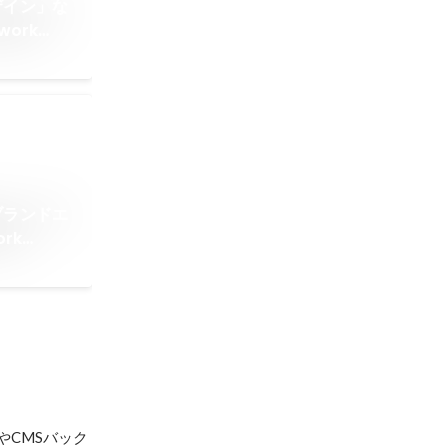
ザイン」な
ork
ブランドエ
rk
やCMSバック