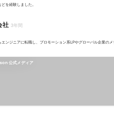
などを経験しました。
会社
3年間
ー
らエンジニアに転職し、プロモーション系LPやグローバル企業のメ
。
idson 公式メディア