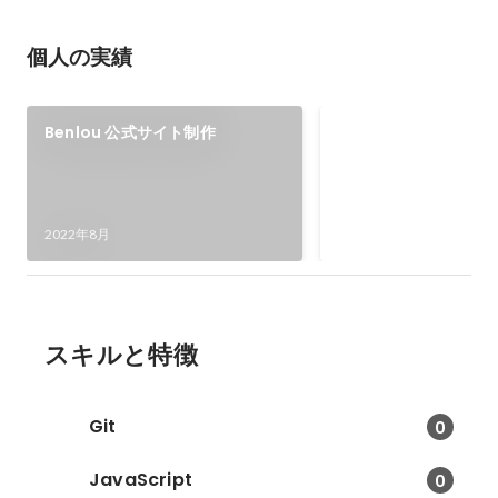
個人の実績
WordPress プ
Benlou 公式サイト制作
訳
WordPress プラグイン
「Regenerate Thumb
翻訳部分の翻訳を進め
2021年1月
2022年8月
スキルと特徴
Git
0
JavaScript
0