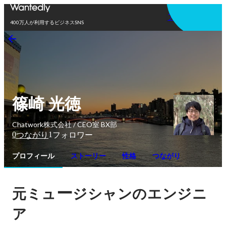
アプリを使う
400万人が利用するビジネスSNS
篠崎 光徳
Chatwork株式会社 / CEO室 BX部
0
1
つながり
フォロワー
プロフィール
ストーリー
性格
つながり
ー
元ミュ
ジシャンのエンジニ
ア