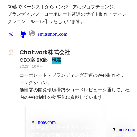
30歳でベーシストからエンジニアにジョブチェンジ。

ブランディング・コーポレート関連のサイト制作・ディレ
クション・ルール作りをしています。
smitsunori.com
Chatwork株式会社
CEO室 BX部
現在
2023年10月
-
コーポレート・ブランディング関連のWeb制作やデ
ィレクション。

他部署の開発環境構築やコードレビューを通して、社
内のWeb制作の効率化に貢献しています。
note.com
事業会社のマークアップエン
note.com
ジニアって何やってんの｜
篠崎 光徳｜