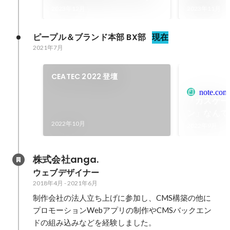
Chatwork Design
2023年12月
2023年11月
ピープル＆ブランド本部 BX部
現在
2021年7月
CEATEC 2022 登壇
note.com
「カスケー
ン」なんて
2022年10月
Chatwork
2022年9月
株式会社anga.
ウェブデザイナー
2018年4月
-
2021年6月
制作会社の法人立ち上げに参加し、CMS構築の他に
プロモーションWebアプリの制作やCMSバックエン
ドの組み込みなどを経験しました。