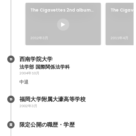
The Cigavettes 2nd album
The Cigave
「We Rolled Again」
album「The
2012年3月
2011年4月
西南学院大学
法学部 国際関係法学科
2004年10月
中退
福岡大学附属大濠高等学校
2002年3月
限定公開の職歴・学歴