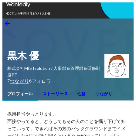
アプリを使う
400万人が利用するビジネスSNS
黒木 優
株式会社MISTsolution / 人事部＆管理部＆研修制
度PT
7
6
つながり
フォロワー
プロフィール
ストーリー 3
性格
つながり
採用担当やっとります。

面接やってると、どうしてもその人のことを掘り下げて知
っていって、できればその方のバックグラウンドまでイメ
ージしながらお話を聞くというクセが付いてしまいます。
