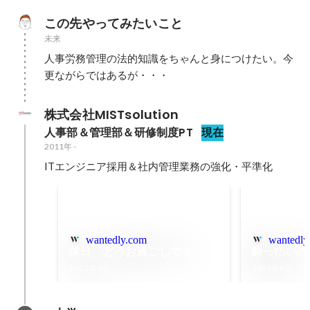
この先やってみたいこと
未来
人事労務管理の法的知識をちゃんと身につけたい。今
更ながらではあるが・・・
株式会社MISTsolution
人事部＆管理部＆研修制度PT
現在
2011年
-
ITエンジニア採用＆社内管理業務の強化・平準化
wantedly.com
wantedly
休日、どうお過ごしで？
酔っ払いの
2021年9月
2021年8月