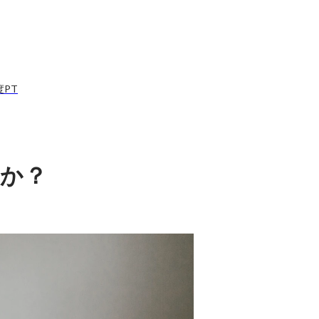
度PT
か？