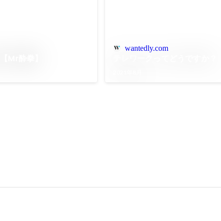
wantedly.com
【Mr酔拳】
テレワークってどうですか？
2021年8月
）