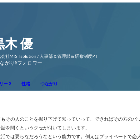
黒木 優
会社MISTsolution / 人事部＆管理部＆研修制度PT
6
ながり
フォロワー
リー 3
性格
つながり
てもその人のことを掘り下げて知っていって、できればその方のバ
話を聞くというクセが付いてしまいます。

生活では要らなだろうなという能力です。例えばプライベートで恋