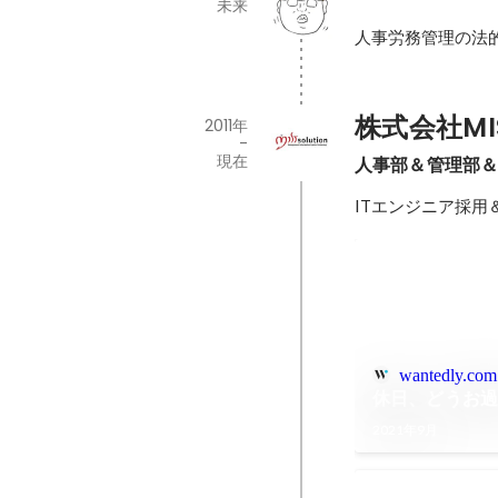
未来
人事労務管理の法
株式会社MIST
2011年
-
現在
人事部＆管理部＆
ITエンジニア採
wantedly.com
休日、どうお
2021年9月