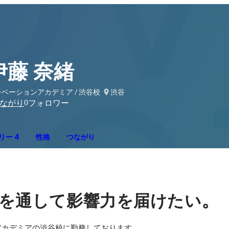
伊藤 奈緒
ベーションアカデミア / 渋谷校
渋谷
0
ながり
フォロワー
リー 4
性格
つながり
。
を通して影響力を届けたい
カデミアの渋谷校に勤務しております。
