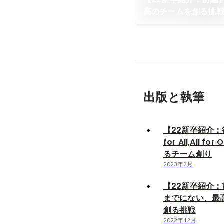
高のチームを創る挑
出版と執筆
【22新卒紹介：
for All,All f
るチーム創り
2023年7月
【22新卒紹介
までにない、最
創る挑戦
2022年12月