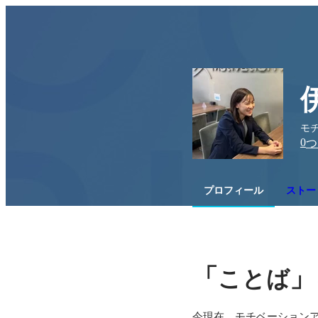
モチ
0
つ
プロフィール
ストー
「
」
ことば
今現在、モチベーションア