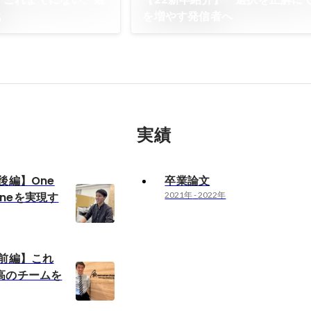
戦
を増やす発信者へ
実績
後編】One
卒業論文
or Oneを実現す
2021年
-
2022年
：前編】これ
高のチームを