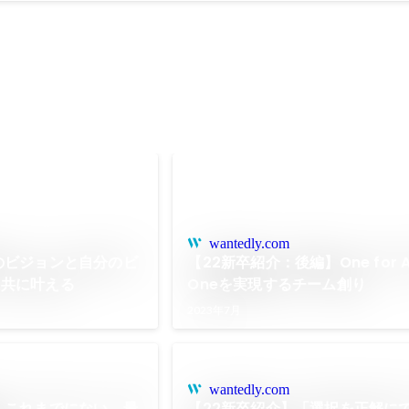
wantedly.com
のビジョンと自分のビ
【22新卒紹介：後編】One for All,
、共に叶える
Oneを実現するチーム創り
2023年7月
wantedly.com
】これまでにない、最
【22新卒紹介】「選択を正解に