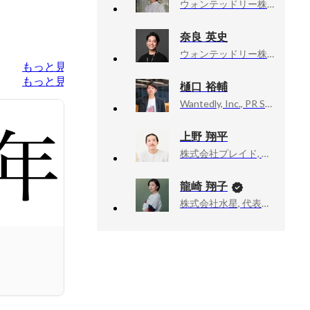
ウォンテッドリー株式会社, Founder, CEO
奈良 英史
ウォンテッドリー株式会社, PR / Brand Marketing Senior Squad Leader
もっと見る
もっと見る
樋口 裕輔
Wantedly, Inc., PR Squad leader / Brand Marketing
上野 翔平
株式会社プレイド, Product Designer
龍崎 翔子
株式会社水星, 代表取締役