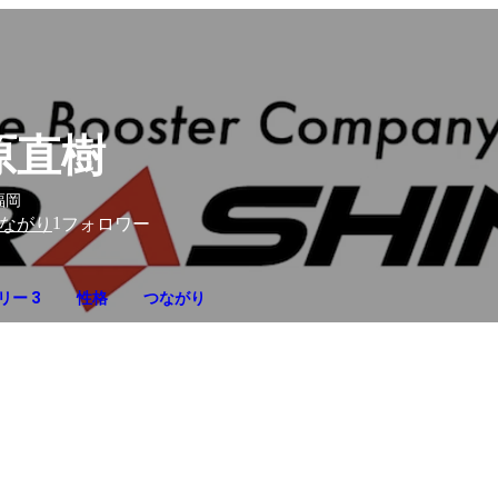
原直樹
福岡
1
ながり
フォロワー
リー 3
性格
つながり