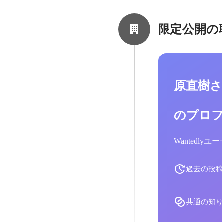
限定公開の
原直樹
のプロ
Wantedl
過去の投
共通の知