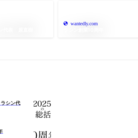
wantedly.com
シン代表 原直樹
ラシン創業10周年
 ラシン代
年