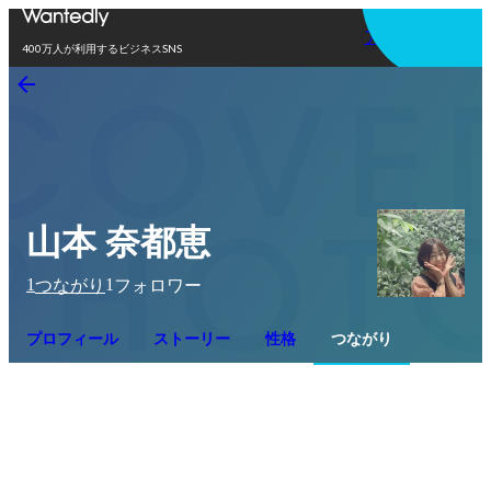
アプリを使う
400万人が利用するビジネスSNS
山本 奈都恵
1
1
つながり
フォロワー
プロフィール
ストーリー
性格
つながり