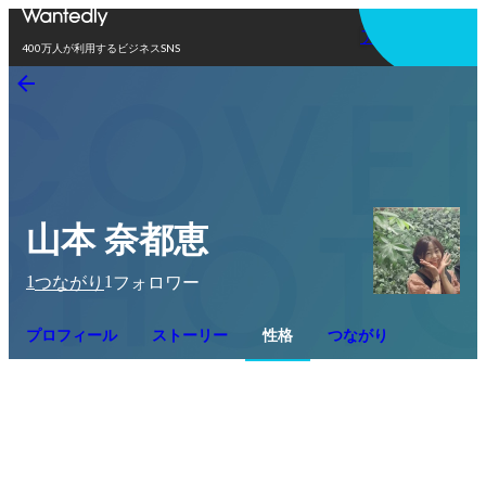
アプリを使う
400万人が利用するビジネスSNS
山本 奈都恵
1
1
つながり
フォロワー
プロフィール
ストーリー
性格
つながり