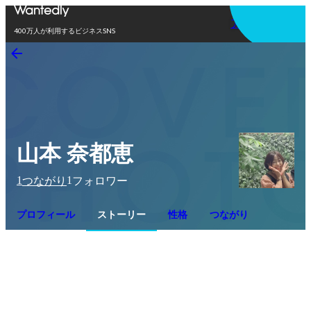
アプリを使う
400万人が利用するビジネスSNS
山本 奈都恵
1
1
つながり
フォロワー
プロフィール
ストーリー
性格
つながり