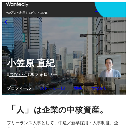
アプリを使う
400万人が利用するビジネスSNS
小笠原 直紀
0
108
つながり
フォロワー
プロフィール
ストーリー 13
性格
つながり
「
」
。
人
は企業の中核資産
フリーランス人事として、中途／新卒採用・人事制度、企