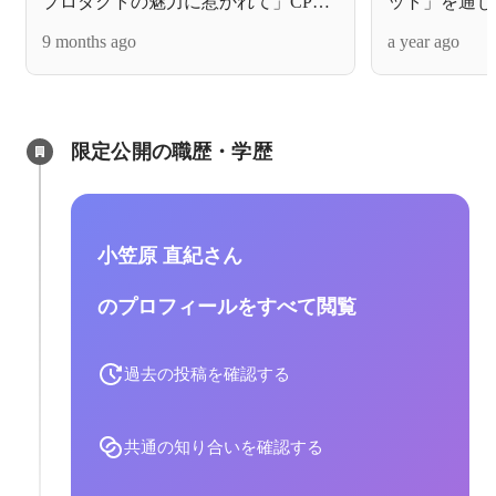
プロダクトの魅力に惹かれて」CPO
ット」を通じ
のお話
るウォレットを
9 months ago
a year ago
ンク企業へ
限定公開の職歴・学歴
小笠原 直紀さん
のプロフィールをすべて閲覧
過去の投稿を確認する
共通の知り合いを確認する