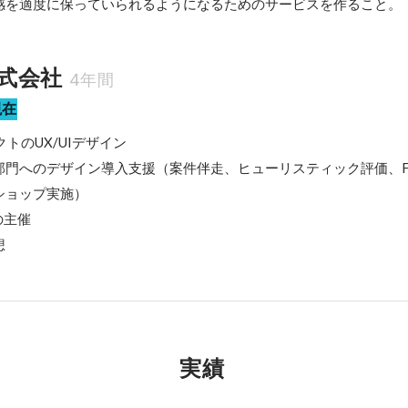
感を適度に保っていられるようになるためのサービスを作ること。
株式会社
4年間
現在
トのUX/UIデザイン

門へのデザイン導入支援（案件伴走、ヒューリスティック評価、Fi
ョップ実施）

主催

想
実績