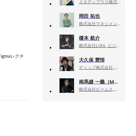
スタディプラス株式会社, デザイナー
岡田 拓也
株式会社マネジメントソリューションズ（英名：Management Solutions co.,ltd.）
榎本 航介
株式会社LIXIL, ビジネスイノベーション部
gmaレクチ
大久保 慧悟
ディップ株式会社, データサイエンティスト
南馬越 一義（MAGO）
株式会社ビームス, ディレクターズルーム エグゼクティブディレクター