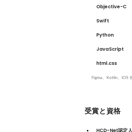
Objective-C
Swift
Python
JavaScript
html.css
Figma、Kotlin、iOS
受賞と資格
HCD-Net認