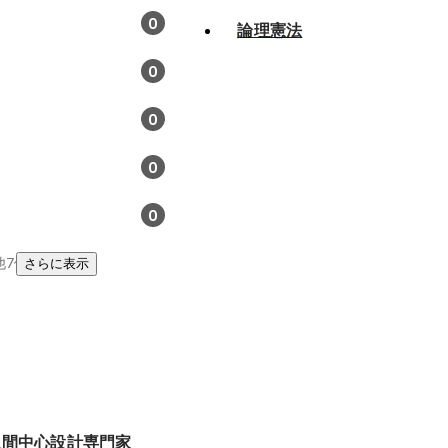
0
論理憲法
0
0
0
0
他7件
さらに表示
定人間中心設計専門家