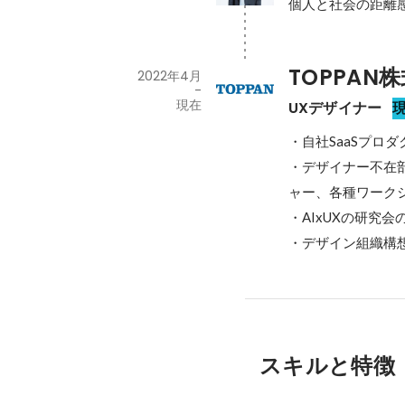
個人と社会の距離
TOPPAN
2022年4月
-
現在
UXデザイナー
・自社SaaSプロダク
・デザイナー不在部
ャー、各種ワークシ
・AIxUXの研究会の
・デザイン組織構
スキルと特徴