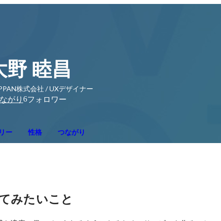
大野 睦昌
PPAN株式会社 / UXデザイナー
6
ながり
フォロワー
リー
性格
つながり
てみたいこと