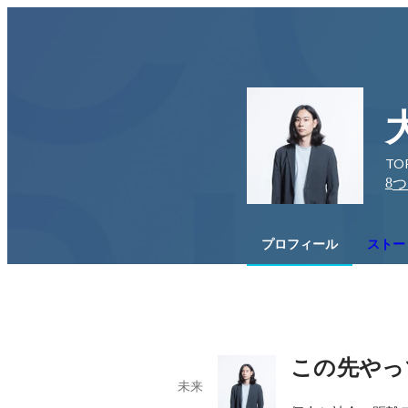
TO
8
つ
プロフィール
ストー
この先やっ
未来