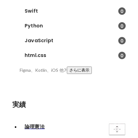
Swift
0
Python
0
JavaScript
0
html.css
0
Figma、Kotlin、iOS
他7件
さらに表示
実績
論理憲法