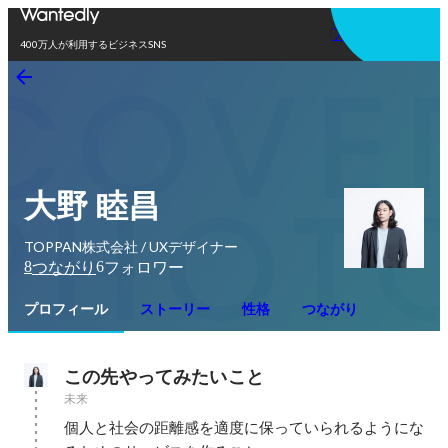
アプリを使う
400万人が利用するビジネスSNS
大野 睦昌
TOPPAN株式会社 / UXデザイナー
8
6
つながり
フォロワー
プロフィール
ストーリー
性格
つながり
この先やってみたいこと
未来
個人と社会の距離感を適度に保っていられるようにな