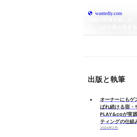
wantedly.com
未知の状況を楽しみ
く。これが私の生き
ー Ep.15】
出版と執筆
オーナーにもゲ
ばれ続ける宿・
PLAY&coが
ティングの仕組
2026年2月