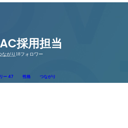
PAC採用担当
18
つながり
フォロワー
リー 47
性格
つながり