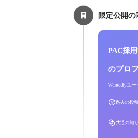
限定公開の
PAC採
のプロ
Wantedl
過去の投
共通の知