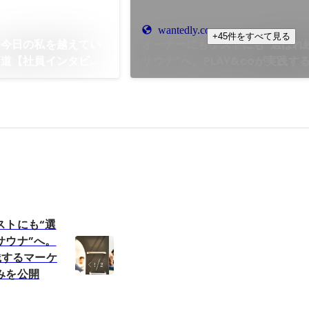
wantedly.com
+45件をすべて見る
、今日の私を越えてい
オーナーにもゲストにも“選ばれ
る道【社員インタビュ
サウナ”へ。PLAY&coが実践す
ィングの仕組みを公開
ストにも“選
サウナ”へ。
実践するマーケ
みを公開