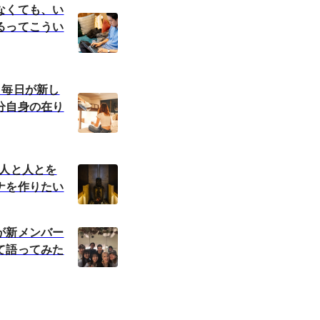
なくても、い
るってこうい
】毎日が新し
分自身の在り
】人と人とを
ナを作りたい
が新メンバー
て語ってみた