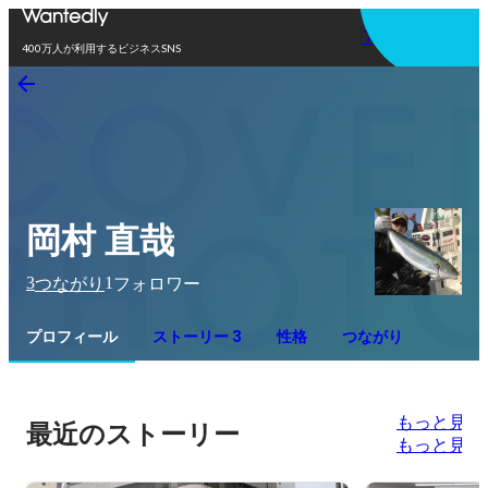
アプリを使う
400万人が利用するビジネスSNS
岡村 直哉
3
1
つながり
フォロワー
プロフィール
ストーリー 3
性格
つながり
もっと見る
最近のストーリー
もっと見る