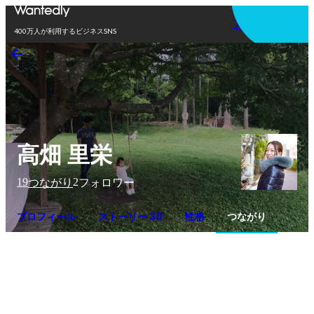
アプリを使う
400万人が利用するビジネスSNS
高畑 里栄
19
2
つながり
フォロワー
プロフィール
ストーリー 30
性格
つながり