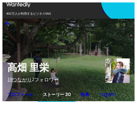
アプリを使う
400万人が利用するビジネスSNS
高畑 里栄
19
2
つながり
フォロワー
プロフィール
ストーリー 30
性格
つながり