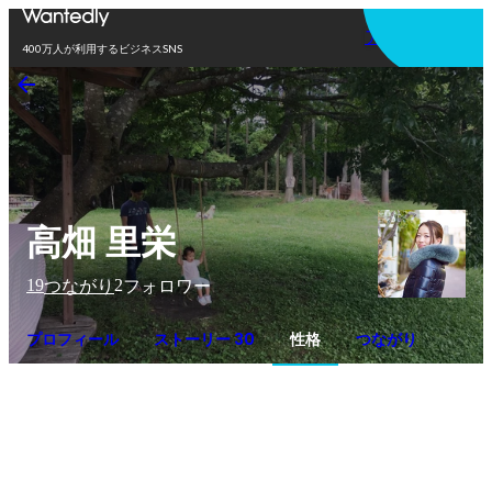
アプリを使う
400万人が利用するビジネスSNS
高畑 里栄
19
2
つながり
フォロワー
プロフィール
ストーリー 30
性格
つながり