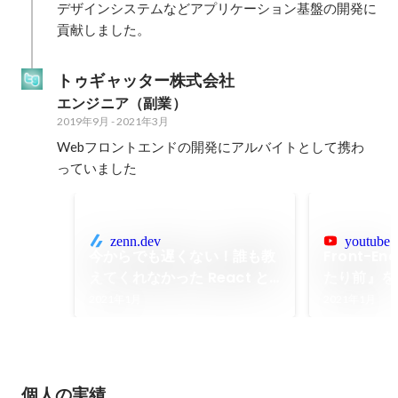
デザインシステムなどアプリケーション基盤の開発に
貢献しました。
トゥギャッター株式会社
エンジニア（副業）
2019年9月
-
2021年3月
Webフロントエンドの開発にアルバイトとして携わ
っていました
zenn.dev
youtube.
今からでも遅くない！誰も教
Front-En
えてくれなかった React と
たり前』を
アクセシビリティーの世界
クセシビリ
2021年1月
2021年1月
個人の実績