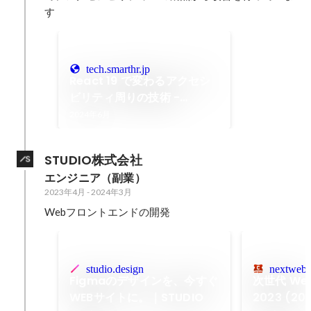
す
tech.smarthr.jp
React 19 で変わるアクセシ
ビリティ周りの技術 -
SmartHR Tech Blog
2024年6月
STUDIO株式会社
エンジニア（副業）
2023年4月
-
2024年3月
Webフロントエンドの開発
studio.design
nextwebc
Figmaのデザインを、今すぐ
次世代 We
WEBサイトに。｜STUDIO
2023 (202