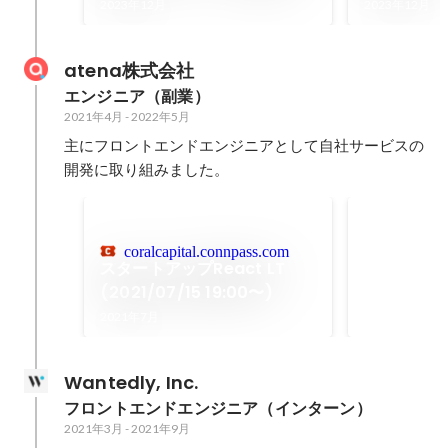
12:00〜)
2023年12月
2023年12月
atena株式会社
エンジニア（副業）
2021年4月
-
2022年5月
主にフロントエンドエンジニアとして自社サービスの
開発に取り組みました。
Webサービ
開発
coralcapital.connpass.com
atenaは郵
スタートアップReact LT
に、ウェブで
(2021/07/15 19:00〜)
スです。
2021年1月
2021年7月
Wantedly, Inc.
フロントエンドエンジニア（インターン）
2021年3月
-
2021年9月