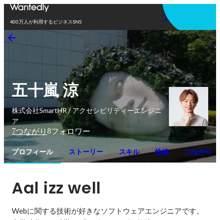
アプリを使う
400万人が利用するビジネスSNS
五十嵐 涼
株式会社SmartHR / アクセシビリティーエンジニ
ア
7
8
つながり
フォロワー
プロフィール
ストーリー
スキル
性格
つながり
Aal izz well
Webに関する技術が好きなソフトウェアエンジニアです。