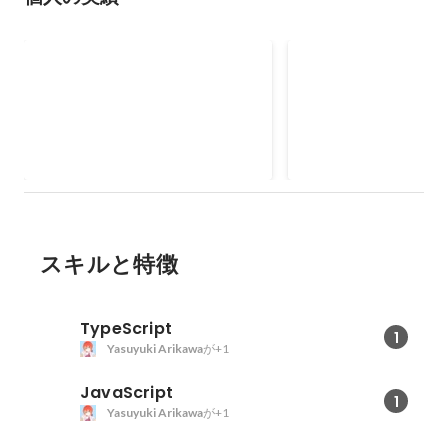
未踏ジュニア スーパークリエー
U-22プログラミング
タ
ト 経済産業大臣賞（
ー）
2020年12月
2024年11月
スキルと特徴
TypeScript
1
Yasuyuki Arikawa
が+1
JavaScript
1
Yasuyuki Arikawa
が+1