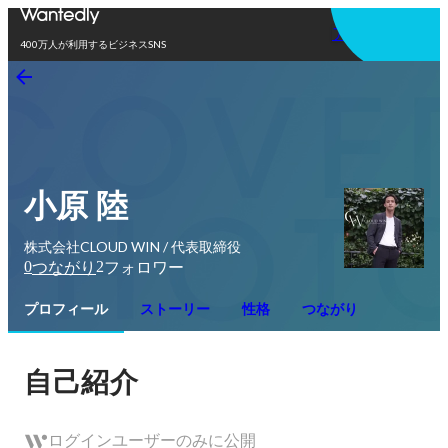
アプリを使う
400万人が利用するビジネスSNS
小原 陸
株式会社CLOUD WIN / 代表取締役
0
2
つながり
フォロワー
プロフィール
ストーリー
性格
つながり
自己紹介
ログインユーザーのみに公開