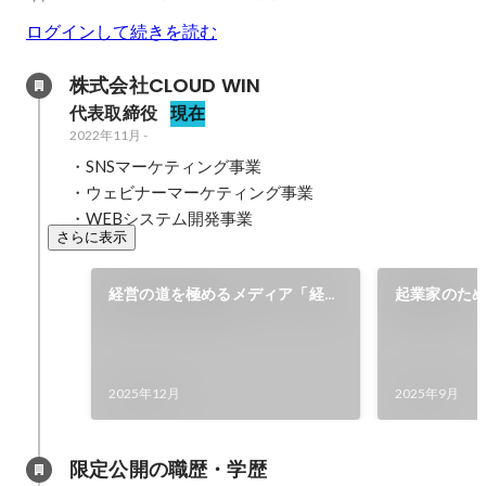
ログインして続きを読む
株式会社CLOUD WIN
代表取締役
現在
2022年11月
-
・SNSマーケティング事業

・ウェビナーマーケティング事業

・WEBシステム開発事業
さらに表示
経営の道を極めるメディア「経
起業家のた
道」に掲載
ンチャー.j
2025年12月
2025年9月
限定公開の職歴・学歴