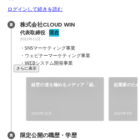
ログインして続きを読む
株式会社CLOUD WIN
代表取締役
現在
2022年11月
-
・SNSマーケティング事業

・ウェビナーマーケティング事業

・WEBシステム開発事業
さらに表示
経営の道を極めるメディア「経
起業家のた
道」に掲載
ンチャー.j
2025年12月
2025年9月
限定公開の職歴・学歴