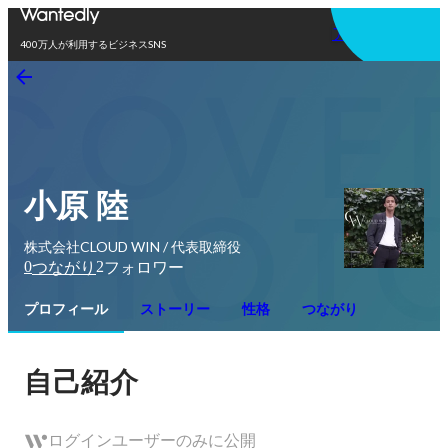
アプリを使う
400万人が利用するビジネスSNS
小原 陸
株式会社CLOUD WIN / 代表取締役
0
2
つながり
フォロワー
プロフィール
ストーリー
性格
つながり
自己紹介
ログインユーザーのみに公開