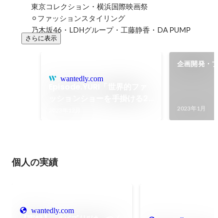
東京コレクション・横浜国際映画祭

⚪︎ファッションスタイリング

乃木坂46・LDHグループ・工藤静香・DA PUMP
さらに表示
企画開発・
ティング
wantedly.com
Episode.YURI「世界的ファ
ッションショーを手掛ける24
歳ディレクターの素顔と進化
2023年1月
2023年12月
とは!?」
個人の実績
wantedly.com