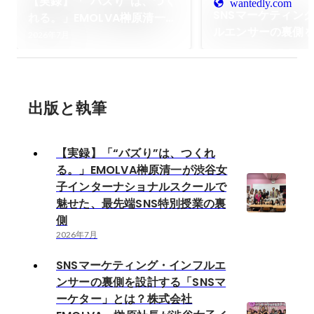
【実録】「“バズり”は、つく
wantedly.com
SNSマーケティン
れる。」EMOLVA榊󠄀原清一が
ルエンサーの裏側
渋谷女子インターナショナル
2026年7月
「SNSマーケター
スクールで魅せた、最先端
式会社EMOLVA・榊
SNS特別授業の裏側
渋谷女子インター
スクールで女子高
出版と執筆
た、偶然のバズに
「売れる仕組み」
【実録】「“バズり”は、つくれ
る。」EMOLVA榊󠄀原清一が渋谷女
子インターナショナルスクールで
魅せた、最先端SNS特別授業の裏
側
2026年7月
SNSマーケティング・インフルエ
ンサーの裏側を設計する「SNSマ
ーケター」とは？株式会社