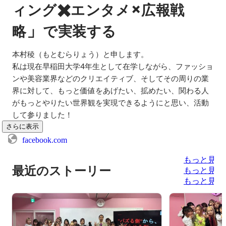
✖️
×
ィング
エンタメ
広報戦
」
略
で実装する
本村稜（もとむらりょう）と申します。

私は現在早稲田大学4年生として在学しながら、ファッショ
ンや美容業界などのクリエイティブ、そしてその周りの業
界に対して、もっと価値をあげたい、拡めたい、関わる人
がもっとやりたい世界観を実現できるようにと思い、活動
して参りました！
さらに表示
facebook.com
もっと見る
最近のストーリー
もっと見る
もっと見る