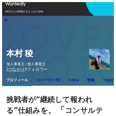
アプリを使う
400万人が利用するビジネスSNS
本村 稜
個人事業主 / 個人事業主
5
6
つながり
フォロワー
プロフィール
ストーリー 73
スキル
性格
つなが
“
挑戦者が
継続して報われ
”
、「
る
仕組みを
コンサルテ