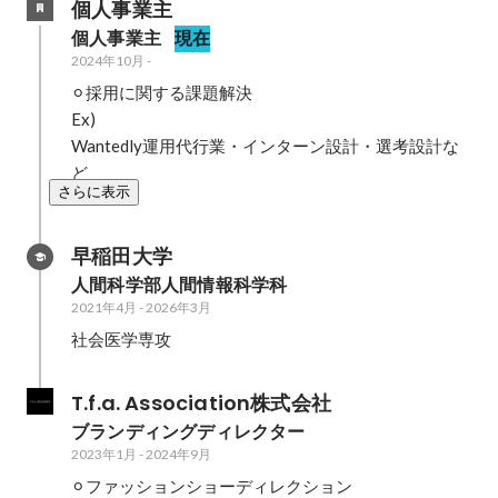
個人事業主
個人事業主
現在
2024年10月
-
⚪︎採用に関する課題解決

Ex)

Wantedly運用代行業・インターン設計・選考設計な
ど
さらに表示
早稲田大学
人間科学部人間情報科学科
2021年4月
-
2026年3月
社会医学専攻
T.f.a. Association株式会社
ブランディングディレクター
2023年1月
-
2024年9月
⚪︎ファッションショーディレクション
