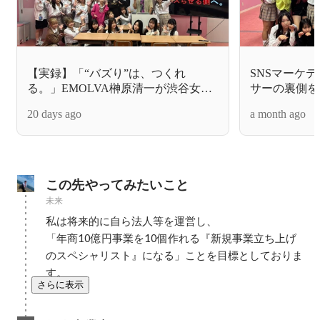
【実録】「“バズり”は、つくれ
SNSマーケ
る。」EMOLVA榊󠄀原清一が渋谷女子
サーの裏側を
インターナショナルスクールで魅せ
ター」とは？株
20 days ago
a month ago
た、最先端SNS特別授業の裏側
原社長が渋谷
ルスクールで
然のバズに頼
み」の本質
この先やってみたいこと
未来
私は将来的に自ら法人等を運営し、

「年商10億円事業を10個作れる『新規事業立ち上げ
のスペシャリスト』になる」ことを目標としておりま
す。
さらに表示