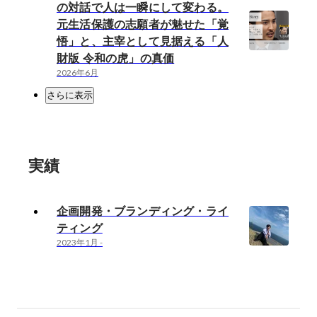
の対話で人は一瞬にして変わる。
元生活保護の志願者が魅せた「覚
悟」と、主宰として見据える「人
財版 令和の虎」の真価
2026年6月
さらに表示
実績
企画開発・ブランディング・ライ
ティング
2023年1月
-