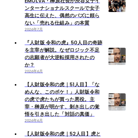
EMOLVA・榊󠄀原社長が渋谷女子イ
ンターナショナルスクールで女子
高生に伝えた、偶然のバズに頼ら
ない「売れる仕組み」の本質
2026年7月
『人財版 令和の虎』50人目の奇跡
を主宰が解説。なぜロジック不足
の志願者が大逆転採用されたの
か？
2026年6月
【人財版令和の虎｜51人目】「な
めんな、このボケ！」人財版令和
の虎で虎たちが買った悪役。主
宰・榊󠄀原が明かす、剝き出しの覚
悟を引き出した「対話の真価」
2026年6月
【人財版令和の虎｜52人目】虎と