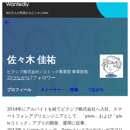
アプリを使う
400万人が利用するビジネスSNS
佐々木 佳祐
ピクシブ株式会社 / コミック事業部 事業部長
15
2
つながり
フォロワー
プロフィール
ストーリー
性格
つながり
2014年にアルバイトを経てピクシブ株式会社へ入社。スマ
ートフォンアプリエンジニアとして、「pixiv」および「pix
ivコミック」アプリの開発、運用に従事。

2017年よりpixivコミック、Palcyという2つのマンガアプリ