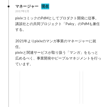
マネージャー
現在
2017年2月
pixivコミックのPdMとしてプロダクト開発に従事。

講談社との共同プロジェクト「Palcy」のPdMも兼任
する。

2021年よりpixivのマンガ事業のマネージャーに就
任。

pixivと関連サービスが取り扱う「マンガ」をもっと
広めるべく、事業開発やピープルマネジメントを行っ
ています。
pixivコミックインディーズ
マンガアプリ
ち上げ、運
「マンガ家を目指す」ユーザーの
提供したいユ
ペイン分析、提供したいユーザー
意思決定、開
体験の設計、開発進行管理、リリ
スなど
2021年10月
2017年6月
ース、サービス内企画の管理など