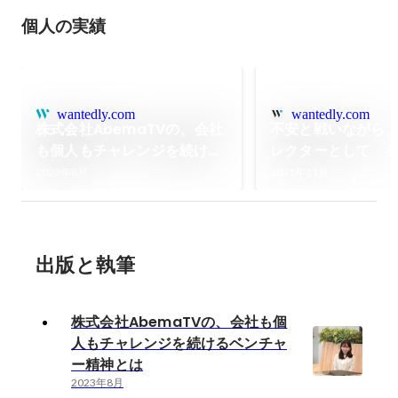
個人の実績
wantedly.com
wantedly.com
株式会社AbemaTVの、会社
不安と戦いながら
も個人もチャレンジを続ける
レクターとして 
ベンチャー精神とは
の責任を背負いた
2023年8月
2021年11月
出版と執筆
株式会社AbemaTVの、会社も個
人もチャレンジを続けるベンチャ
ー精神とは
2023年8月