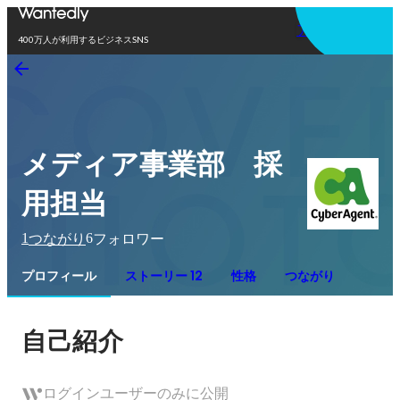
アプリを使う
400万人が利用するビジネスSNS
メディア事業部 採
用担当
1
6
つながり
フォロワー
プロフィール
ストーリー 12
性格
つながり
自己紹介
ログインユーザーのみに公開