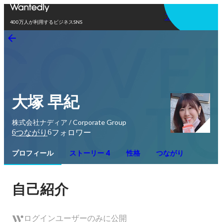
アプリを使う
400万人が利用するビジネスSNS
大塚 早紀
株式会社ナディア / Corporate Group
6
6
つながり
フォロワー
プロフィール
ストーリー 4
性格
つながり
自己紹介
ログインユーザーのみに公開