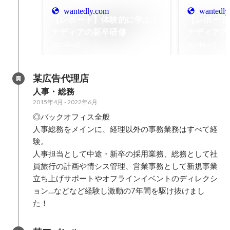
wantedly.com
wantedly
【レポート】体験的に学ぶ！
【レポート
ナディアの新卒研修
ナディアの新
社ナディア
2024年6月
2024年6月
某広告代理店
人事・総務
2015年4月
-
2022年6月
◎バックオフィス全般

人事総務をメインに、経理以外の事務業務はすべて経
験。

人事担当として中途・新卒の採用業務、総務として社
員旅行の計画や情シス管理、営業事務として新規事業
立ち上げサポートやオフラインイベントのディレクシ
ョン…などなど経験し激動の7年間を駆け抜けまし
た！