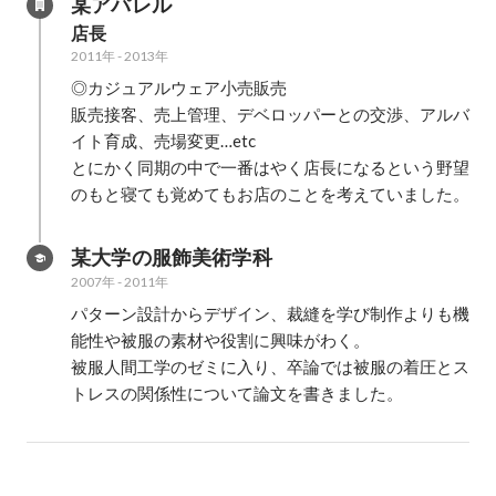
某アパレル
店長
2011年
-
2013年
◎カジュアルウェア小売販売

販売接客、売上管理、デベロッパーとの交渉、アルバ
イト育成、売場変更…etc

とにかく同期の中で一番はやく店長になるという野望
のもと寝ても覚めてもお店のことを考えていました。
某大学の服飾美術学科
2007年
-
2011年
パターン設計からデザイン、裁縫を学び制作よりも機
能性や被服の素材や役割に興味がわく。

被服人間工学のゼミに入り、卒論では被服の着圧とス
トレスの関係性について論文を書きました。