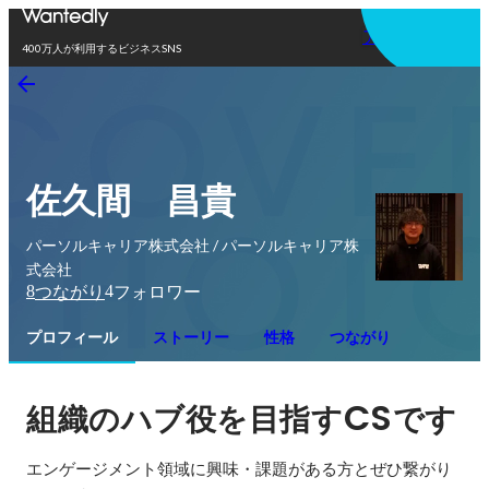
アプリを使う
400万人が利用するビジネスSNS
佐久間 昌貴
パーソルキャリア株式会社 / パーソルキャリア株
式会社
8
4
つながり
フォロワー
プロフィール
ストーリー
性格
つながり
CS
組織のハブ役を目指す
です
エンゲージメント領域に興味・課題がある方とぜひ繋がり