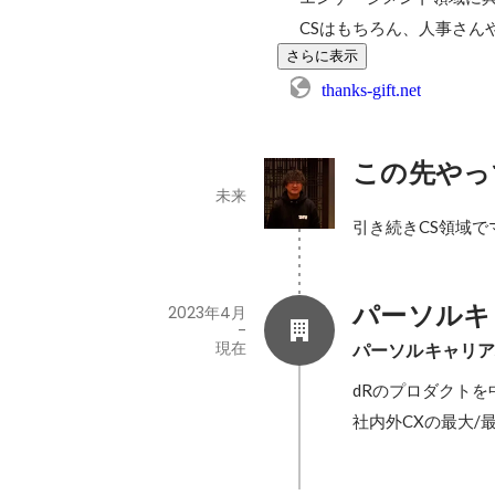
CSはもちろん、人事さん
さらに表示
thanks-gift.net
この先やっ
未来
引き続きCS領域で
パーソルキ
2023年4月
-
現在
パーソルキャリ
dRのプロダクトを
社内外CXの最大/