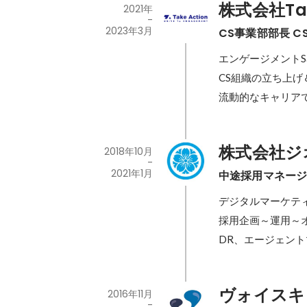
株式会社Tak
2021年
-
2023年3月
CS事業部部長 C
エンゲージメントSa
CS組織の立ち上げ
流動的なキャリア
株式会社ジ
2018年10月
-
2021年1月
中途採用マネー
デジタルマーケテ
採用企画～運用～
DR、エージェント
ヴォイスキ
2016年11月
-