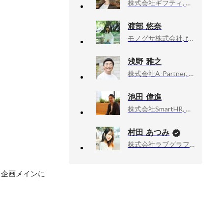
株式会社ギフティ, HR Div. Recruiter - a new grads / mid-career
渡部 悠奈
モノグサ株式会社, for Goverment
浅野 雅之
株式会社A-Partner, 代表取締役
池田 偉進
株式会社SmartHR, 株式会社SmartHR・営業企画
村田 あつみ
株式会社ラブグラフ, Co-founder & CCO
ト企画メインに