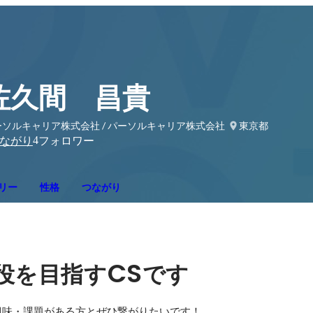
佐久間 昌貴
ーソルキャリア株式会社 / パーソルキャリア株式会社
東京都
4
ながり
フォロワー
リー
性格
つながり
CS
役を目指す
です
味・課題がある方とぜひ繋がりたいです！
