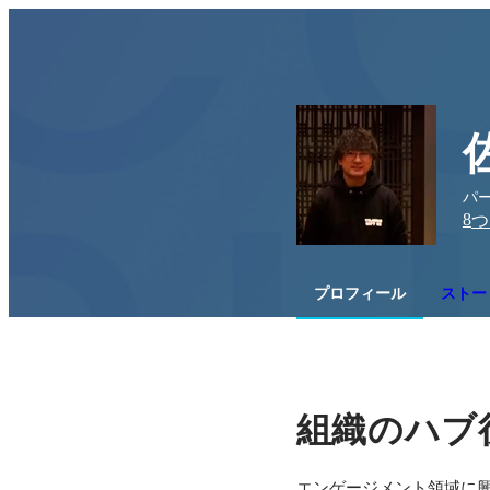
パ
8
つ
プロフィール
ストー
組織のハブ
エンゲージメント領域に興