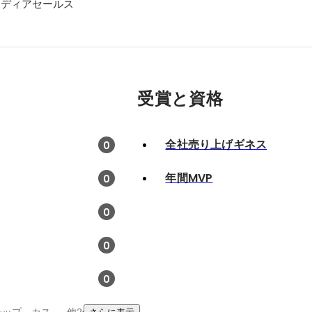
メディアセールス
受賞と資格
全社売り上げギネス
0
年間MVP
0
0
0
0
求人広告、リーダーシップ、カスタマーサクセス
他2件