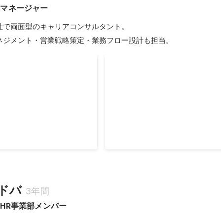
　マネージャー
社で両面型のキャリアコンサルタント。

ネジメント・営業戦略策定・業務フロー設計も担当。
ギネス
年間MVP
ドバ
3年間
HR事業部メンバー