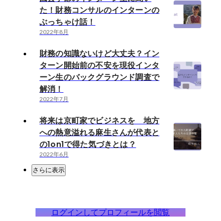
た！財務コンサルのインターンの
ぶっちゃけ話！
2022年8月
財務の知識ないけど大丈夫？イン
ターン開始前の不安を現役インタ
ーン生のバックグラウンド調査で
解消！
2022年7月
将来は京町家でビジネスを 地方
への熱意溢れる麻生さんが代表と
の1on1で得た気づきとは？
2022年6月
さらに表示
ログインしてプロフィールを閲覧