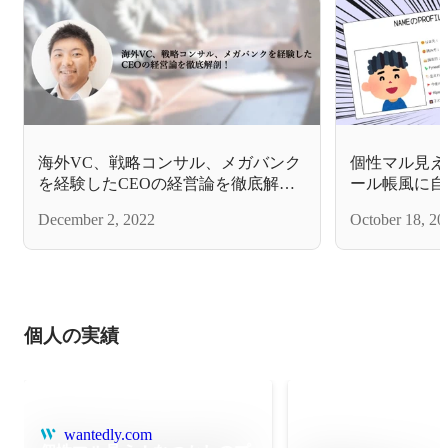
海外VC、戦略コンサル、メガバンク
個性マル見え
を経験したCEOの経営論を徹底解
ール帳風に自
剖！
みた
December 2, 2022
October 18, 20
個人の実績
wantedly.com