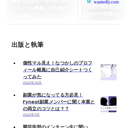
個性マル見え！なつかしのプ
wantedly.com
副業が気になって
ロフィール帳風に自己紹介シ
Fyneat副業メン
ートつくってみた
2022年10月
本業との両立のコ
出版と執筆
個性マル見え！なつかしのプロフ
ィール帳風に自己紹介シートつく
ってみた
2022年10月
副業が気になってる方必見！
Fyneat副業メンバーに聞く本業と
の両立のコツとは？？
2022年9月
園芸学部のインターン生に聞い