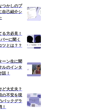
なつかしのプ
に自己紹介シ
た
てる方必見！
メンバーに聞く
コツとは？？
ターン生に聞
サルのインタ
け話！
けど大丈夫？
前の不安を現
のバックグラ
消！