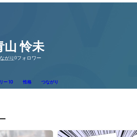
青山 怜未
0
ながり
フォロワー
ー 10
性格
つながり
ー