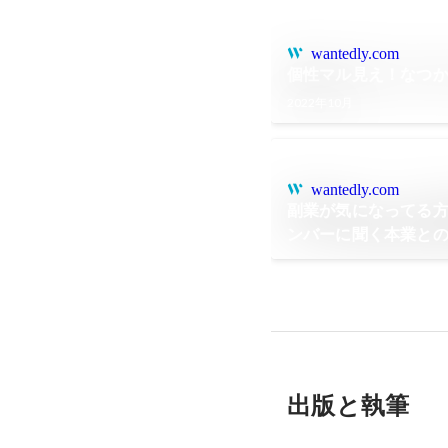
wantedly.com
個性マル見え！なつ
2022年10月
wantedly.com
副業が気になってる方必
ンバーに聞く本業と
出版と執筆