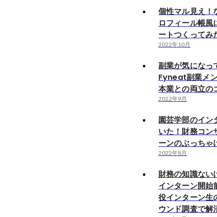
個性マル見え！
ロフィール帳風
ートつくってみ
2022年10月
副業が気になっ
Fyneat副業
本業との両立の
2022年9月
園芸学部のイン
いた！財務コン
ーンのぶっちゃ
2022年8月
財務の知識ない
インターン開始
役インターン生
ウンド調査で解