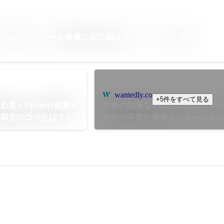
かしのプロフィール帳風に自己紹介シートつくってみた
wantedly.com
+5件をすべて見る
見！Fyneat副業メ
財務の知識ないけど大丈夫？イ
の両立のコツとは？？
始前の不安を現役インターン生
ラウンド調査で解消！