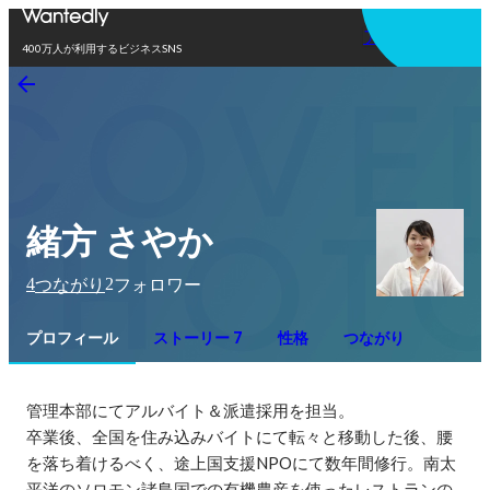
アプリを使う
400万人が利用するビジネスSNS
緒方 さやか
4
2
つながり
フォロワー
プロフィール
ストーリー 7
性格
つながり
管理本部にてアルバイト＆派遣採用を担当。

卒業後、全国を住み込みバイトにて転々と移動した後、腰
を落ち着けるべく、途上国支援NPOにて数年間修行。南太
平洋のソロモン諸島国での有機農産を使ったレストランの