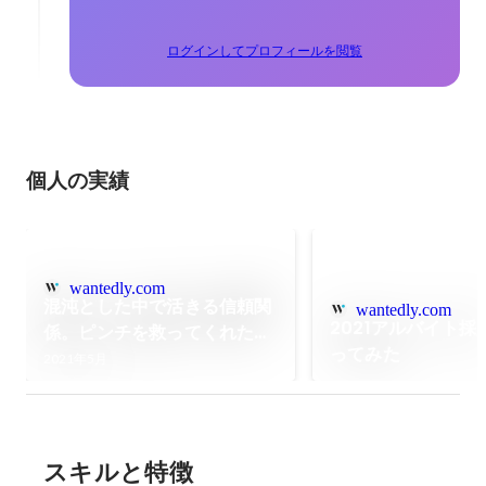
ログインしてプロフィールを閲覧
個人の実績
wantedly.com
混沌とした中で活きる信頼関
wantedly.com
2021アルバイト採
係。ピンチを救ってくれたの
ってみた
は、かつての仲間の『縁』だ
2021年5月
った。リファラル採用で感じ
た可能性。
スキルと特徴