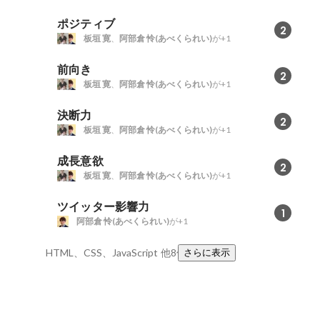
ポジティブ
2
板垣 寛
、
阿部倉 怜(あべくられい)
が+1
前向き
2
板垣 寛
、
阿部倉 怜(あべくられい)
が+1
決断力
2
板垣 寛
、
阿部倉 怜(あべくられい)
が+1
成長意欲
2
板垣 寛
、
阿部倉 怜(あべくられい)
が+1
ツイッター影響力
1
阿部倉 怜(あべくられい)
が+1
HTML、CSS、JavaScript
他8件
さらに表示