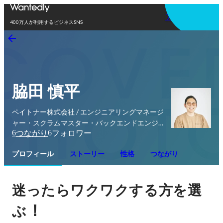
アプリを使う
400万人が利用するビジネスSNS
脇田 慎平
ペイトナー株式会社 / エンジニアリングマネージ
ャー・スクラムマスター・バックエンドエンジニ
6
6
つながり
フォロワー
ア
プロフィール
ストーリー
性格
つながり
迷ったらワクワクする方を選
！
ぶ