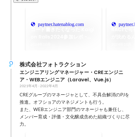
paytner.hatenablog.com
paytner.
コード書きたくなった Kaigi
RACIで
on Rails2024参加レポ -
が決めるん
Paytner Tech Blog
かにしたい - 
2024年10月
2024年10月
Blog
株式会社フォトラクション
エンジニアリングマネージャー・CREエンジニ
ア・WEBエンジニア（Laravel、Vue.js）
2021年4月
-
2022年4月
CREグループのマネージャとして、不具合解消のPJを
推進。オフショアのマネジメントも行う。

また、WEBエンジニア部門のマネージャも兼任し、
メンバー育成・評価・文化醸成含めた組織づくりに尽
力。