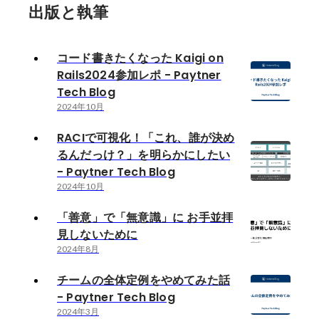
出版と執筆
コード書きたくなった Kaigi on
Rails2024参加レポ - Paytner
Tech Blog
2024年10月
RACIで可視化！「これ、誰が決め
るんだっけ？」を明らかにしたい
- Paytner Tech Blog
2024年10月
「善意」で「無意識」に お手並拝
見しないために
2024年8月
チームの全体定例をやめてみた話
- Paytner Tech Blog
2024年3月