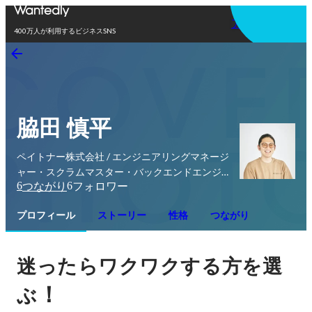
アプリを使う
400万人が利用するビジネスSNS
脇田 慎平
ペイトナー株式会社 / エンジニアリングマネージ
ャー・スクラムマスター・バックエンドエンジニ
6
6
つながり
フォロワー
ア
プロフィール
ストーリー
性格
つながり
迷ったらワクワクする方を選
！
ぶ