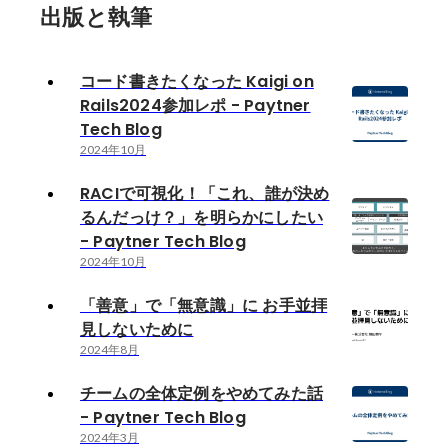
出版と執筆
コード書きたくなった Kaigi on
Rails2024参加レポ - Paytner
Tech Blog
2024年10月
RACIで可視化！「これ、誰が決め
るんだっけ？」を明らかにしたい
- Paytner Tech Blog
2024年10月
「善意」で「無意識」に お手並拝
見しないために
2024年8月
チームの全体定例をやめてみた話
- Paytner Tech Blog
2024年3月