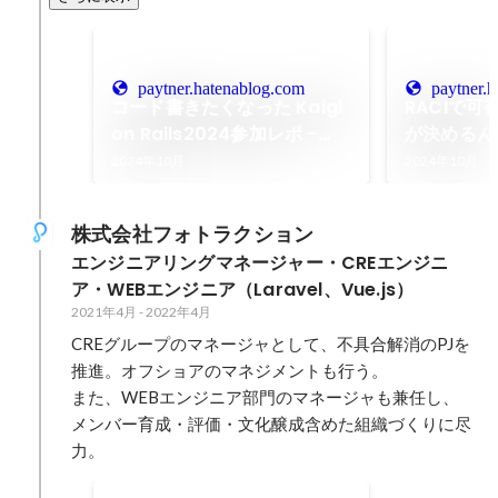
paytner.hatenablog.com
paytner.
コード書きたくなった Kaigi
RACIで
on Rails2024参加レポ -
が決めるん
Paytner Tech Blog
かにしたい - 
2024年10月
2024年10月
Blog
株式会社フォトラクション
エンジニアリングマネージャー・CREエンジニ
ア・WEBエンジニア（Laravel、Vue.js）
2021年4月
-
2022年4月
CREグループのマネージャとして、不具合解消のPJを
推進。オフショアのマネジメントも行う。

また、WEBエンジニア部門のマネージャも兼任し、
メンバー育成・評価・文化醸成含めた組織づくりに尽
力。