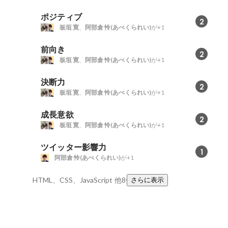
ポジティブ
2
板垣 寛
、
阿部倉 怜(あべくられい)
が+1
前向き
2
板垣 寛
、
阿部倉 怜(あべくられい)
が+1
決断力
2
板垣 寛
、
阿部倉 怜(あべくられい)
が+1
成長意欲
2
板垣 寛
、
阿部倉 怜(あべくられい)
が+1
ツイッター影響力
1
阿部倉 怜(あべくられい)
が+1
HTML、CSS、JavaScript
他8件
さらに表示