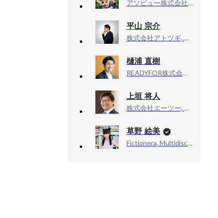
アソビュー株式会社, 上級執行役員CPO、マーケットプレイスカンパニーCEO
平山 宗介
株式会社アトツギ, 代表取締役
樋浦 直樹
READYFOR株式会社, 代表取締役COO
上垣 将人
株式会社エーツー, 執行役員 CTO
草野 絵美
Fictionera, Multidisciplinary Artist / CEO / Co-Founder