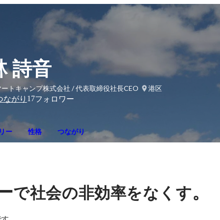
林 詩音
ートキャンプ株式会社 / 代表取締役社長CEO
港区
17
つながり
フォロワー
リー
性格
つながり
ー
。
で社会の非効率をなくす
です。