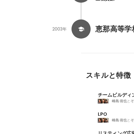
恵那高等学
2003年
スキルと特徴
チームビルディ
峰島 侑也
と
そ
LPO
峰島 侑也
と
そ
リスティング広