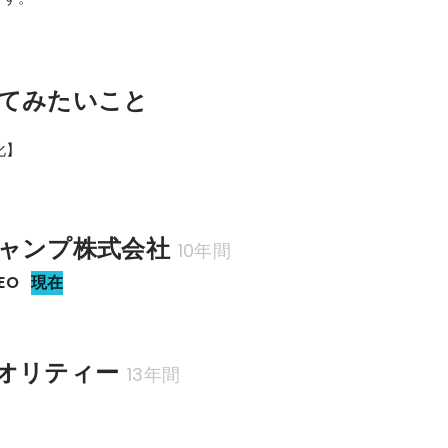
てみたいこと
化】
ャンプ株式会社
10年間
EO
現在
オリティー
13年間