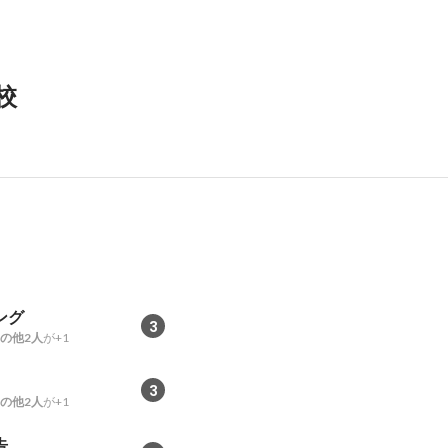
校
ング
3
の他2人
が+1
3
の他2人
が+1
告