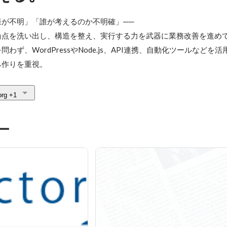
が不明」「誰が考えるのか不明確」──

点を洗い出し、構造を整え、実行する力を武器に業務改善を進めて
ず、WordPressやNode.js、API連携、自動化ツールなどを
み作りを重視。
org
+1
ー