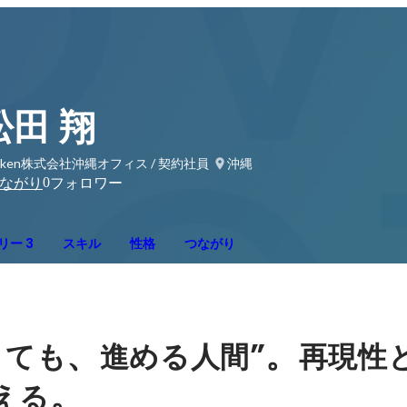
松田 翔
nken株式会社沖縄オフィス / 契約社員
沖縄
0
ながり
フォロワー
リー 3
スキル
性格
つながり
、
”。
くても
進める人間
再現性
。
える