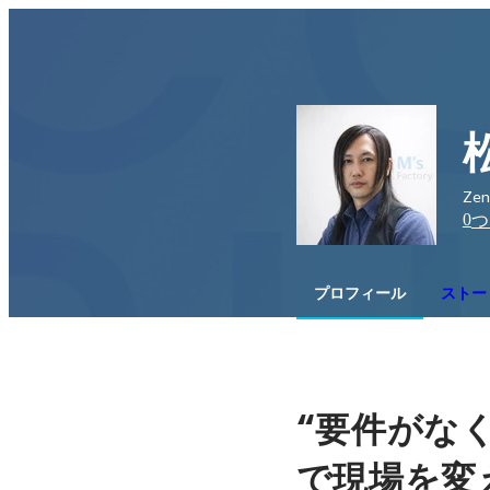
Ze
0
つ
プロフィール
ストー
“
要件がな
で現場を変