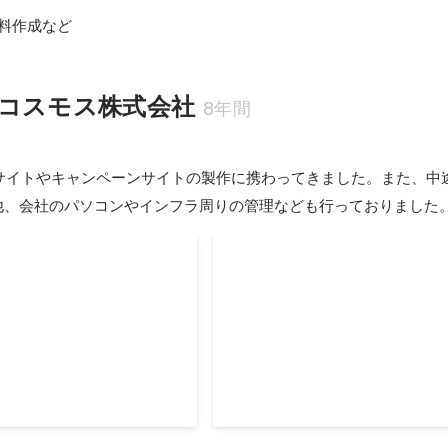
資料作成など
コスモス株式会社
8年間
サイトやキャンペーンサイトの製作に携わってきました。また、中
の他、会社のパソコンやインフラ周りの管理なども行っておりました
事業立ち上げに伴う責任者
社内での中途採用者の研修担
立ち上げた折、CSからSVへ
過去にコンビニの副店長経験を活
降、SV、PM、研修担当を兼
用者の座学研修を担当した。
2016年4月
-
2017年3月
9月