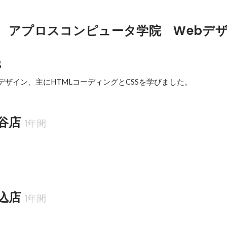
　アプロスコンピュータ学院　Webデ
月
成
デザイン、主にHTMLコーディングとCSSを学びました。
谷店
1年間
込店
1年間