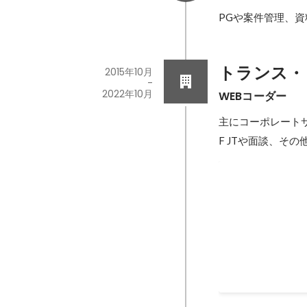
PGや案件管理、
トランス・
2015年10月
-
2022年10月
WEBコーダー
主にコーポレート
F JTや面談、そ
社内での新規
社内で新規事業を
1か月で昇格。以
任。
2020年7月
-
2021年