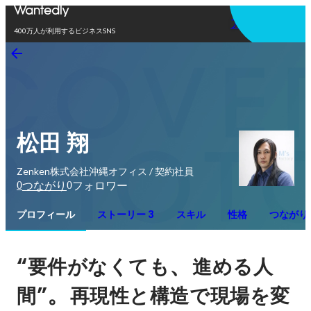
アプリを使う
400万人が利用するビジネスSNS
松田 翔
Zenken株式会社沖縄オフィス / 契約社員
0
0
つながり
フォロワー
プロフィール
ストーリー 3
スキル
性格
つながり
“
、
要件がなくても
進める人
”。
間
再現性と構造で現場を変