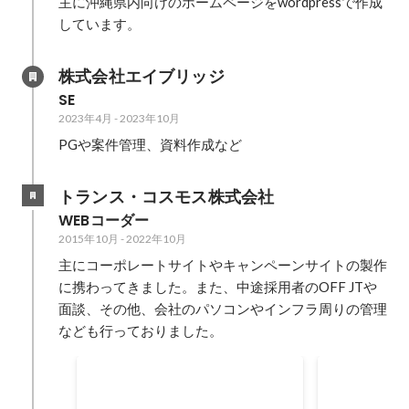
主に沖縄県内向けのホームページをwordpressで作成
しています。
株式会社エイブリッジ
SE
2023年4月
-
2023年10月
PGや案件管理、資料作成など
トランス・コスモス株式会社
WEBコーダー
2015年10月
-
2022年10月
主にコーポレートサイトやキャンペーンサイトの製作
に携わってきました。また、中途採用者のOFF JTや
面談、その他、会社のパソコンやインフラ周りの管理
なども行っておりました。
社内での新規事業立ち上げに
社内での中
伴う責任者
当