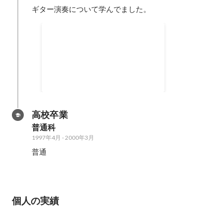
ギター演奏について学んでました。
バンド活動
イベンターとして他ジャンルを交
えてLIVEハウスを埋めた。
2000年
高校卒業
普通科
1997年4月
-
2000年3月
普通
個人の実績