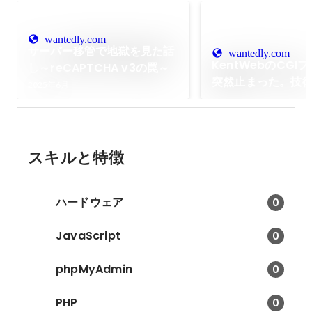
wantedly.com
サーバー移管で地獄を見た話
wantedly.com
KentWebのCGI
し～reCAPTCHA v3の罠～
突然止まった。技
2025年6月
く、判断の話をし
スキルと特徴
ハードウェア
0
JavaScript
0
phpMyAdmin
0
PHP
0