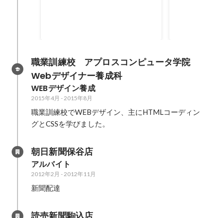
社内で新規事業を立ち上げた折、
過去にコンビ
CSからSVへ1か月で昇格。以降、
かして中途採
SV、PM、研修担当を兼任。
当した。
2020年7月
-
2021年9月
2016年4月
-
20
職業訓練校　アプロスコンピュータ学院　
Webデザイナー養成科
WEBデザイン養成
2015年4月
-
2015年8月
職業訓練校でWEBデザイン、主にHTMLコーディン
グとCSSを学びました。
朝日新聞保谷店
アルバイト
2012年2月
-
2012年11月
新聞配達
読売新聞駒込店