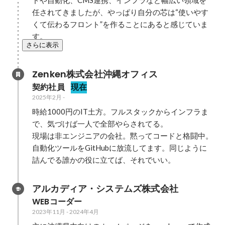
ドや自動化、CMS連携、インフラなど幅広い領域を
任されてきましたが、やっぱり自分の芯は“使いやす
くて伝わるフロント”を作ることにあると感じていま
す。
さらに表示
Zenken株式会社沖縄オフィス
契約社員
現在
2025年2月
-
時給1000円のIT土方。フルスタックからインフラま
で、気づけば一人で全部やらされてる。  

現場は非エンジニアの会社。黙ってコードと格闘中。  

自動化ツールをGitHubに放流してます。同じように
詰んでる誰かの役に立てば、それでいい。
アルカディア・システムズ株式会社
WEBコーダー
2023年11月
-
2024年4月