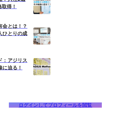
資格取得！
有会とは！？
人ひとりの成
ド：アジリス
線に迫る！
ログインしてプロフィールを閲覧