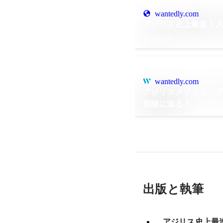
wantedly.com
アジリス史上最速！入社
2024年5月
wantedly.com
アジリスメソッド：
前線に迫る！
出版と執筆
アジリス史上最