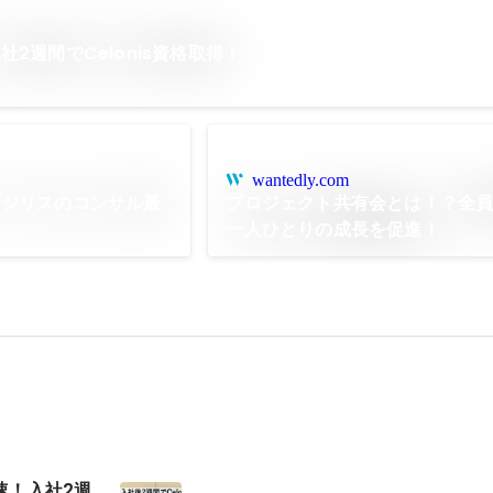
2週間でCelonis資格取得！
wantedly.com
アジリスのコンサル最
プロジェクト共有会とは！？全
一人ひとりの成長を促進！
速！入社2週