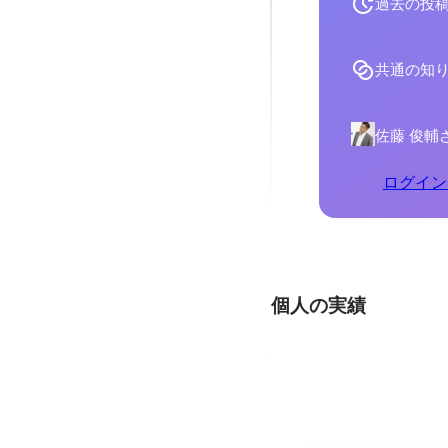
過去の投
共通の知
佐藤 俊輔
ログイン
個人の実績