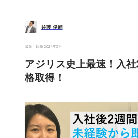
佐藤 俊輔
出版・執筆
2024年5月
アジリス史上最速！入社2週
格取得！