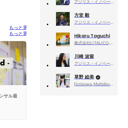
アジリス・イノベーション株式会社, 執行役員 シニアマネージャー
方堂 毅
アジリス・イノベーション株式会社, 専務取締役
もっと見る
もっと見る
Hikaru Taguchi
株式会社LITALICO, 人材採用部
川崎 波留
アジリス・イノベーション株式会社, シニアコンサルタント
草野 絵美
Fictionera, Multidisciplinary Artist / CEO / Co-Founder
ンサル最