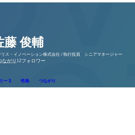
佐藤 俊輔
ジリス・イノベーション株式会社 / 執行役員 シニアマネージャー
12
つながり
フォロワー
リー 3
性格
つながり