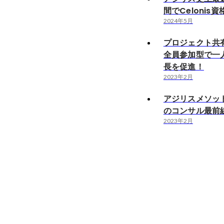
間でCelonis
2024年5月
プロジェクト共
全員参加型で一
長を促進！
2023年2月
アジリスメソッ
のコンサル最前
2023年2月