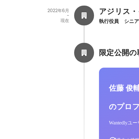
アジリス・
2022年6月
-
現在
執行役員　シニ
限定公開の
佐藤 俊
のプロ
Wantedl