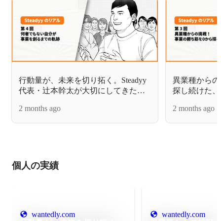
行動量が、未来を切り拓く。Steadyy
異業種からの
代表・辻本幹太が大切にしてきたこ
探し続けた、
と。【Steadyy社長インタビュー】
部の部長ストー
2 months ago
2 months ago
インタビュー
個人の実績
wantedly.com
wantedly.com