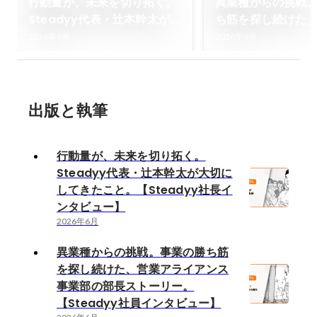
行動量が、未来を切り拓く。
異業種からの挑戦
Steadyy代表・辻本幹太が
ち筋を探し続けた
大切にしてきたこと。
イアンス事業部の
2026年6月
2026年6月
【Steadyy社長インタビュ
リー。【Steady
ー】
タビュー】
出版と執筆
行動量が、未来を切り拓く。
Steadyy代表・辻本幹太が大切に
してきたこと。【Steadyy社長イ
ンタビュー】
2026年6月
異業種からの挑戦。事業の勝ち筋
を探し続けた、営業アライアンス
事業部の部長ストーリー。
【Steadyy社員インタビュー】