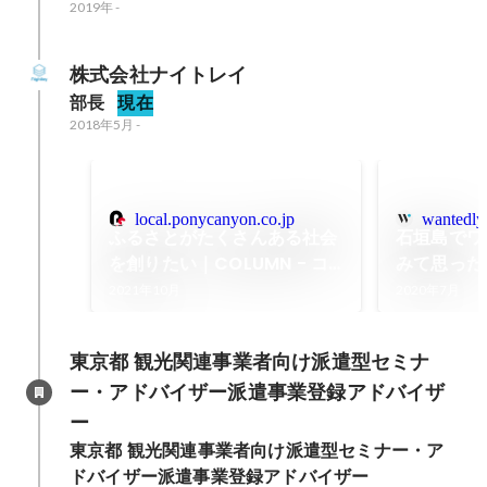
2019年
-
株式会社ナイトレイ
部長
現在
2018年5月
-
local.ponycanyon.co.jp
wantedly
ふるさとがたくさんある社会
石垣島でワ
を創りたい｜COLUMN - コ
みて思った
ラム｜ポニーキャニオン エリ
2021年10月
2020年7月
アアライアンス部 - 地域活性
化事業
東京都 観光関連事業者向け派遣型セミナ
ー・アドバイザー派遣事業登録アドバイザ
ー
東京都 観光関連事業者向け派遣型セミナー・ア
ドバイザー派遣事業登録アドバイザー