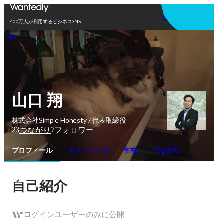
アプリを使う
400万人が利用するビジネスSNS
山口 翔
株式会社Simple Honesty / 代表取締役
23
7
つながり
フォロワー
プロフィール
ストーリー 2
性格
つながり
自己紹介
ログインユーザーのみに公開