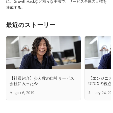
に、GrowthHackなど様々な手法で、サービス全体の目標を
達成する。
最近のストーリー
【社員紹介】少人数の自社サービス
【エンジニア
会社に入った今
UI/UXの視点
ィングツール「
August 6, 2019
January 24, 20
ニアとしての