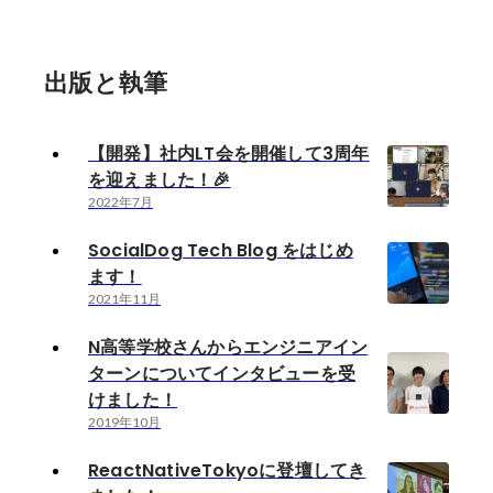
出版と執筆
【開発】社内LT会を開催して3周年
を迎えました！🎉
2022年7月
SocialDog Tech Blog をはじめ
ます！
2021年11月
N高等学校さんからエンジニアイン
ターンについてインタビューを受
けました！
2019年10月
ReactNativeTokyoに登壇してき