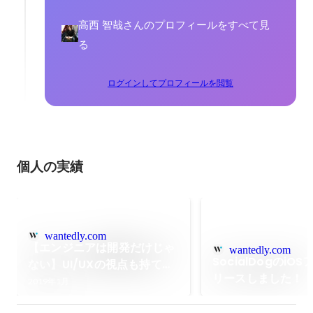
高西 智哉さんのプロフィールをすべて見
る
ログインしてプロフィールを閲覧
個人の実績
wantedly.com
【エンジニアは開発だけじゃ
wantedly.com
SocialDogのiO
ない】UI/UXの視点も持てる
リースしました！
Twitterマーケティングツー
2019年1月
ル「SocialDog」のエンジニ