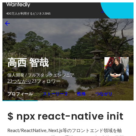
アプリを使う
400万人が利用するビジネスSNS
高西 智哉
個人開発 / フルスタックエンジニア
23
23
つながり
フォロワー
プロフィール
ストーリー 2
性格
つながり
$ npx react-native init 
React/ReactNative, Next.js等のフロントエンド領域を軸