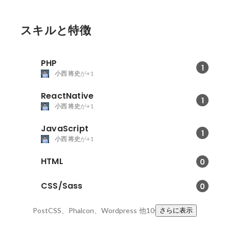
アとしての魅力とは？
スキルと特徴
PHP
1
小西 将史
が+1
ReactNative
1
小西 将史
が+1
JavaScript
1
小西 将史
が+1
HTML
0
CSS/Sass
0
PostCSS、Phalcon、Wordpress
他10件
さらに表示