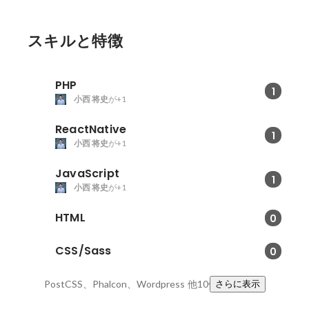
アとしての魅力とは？
スキルと特徴
PHP
1
小西 将史
が+1
ReactNative
1
小西 将史
が+1
JavaScript
1
小西 将史
が+1
HTML
0
CSS/Sass
0
PostCSS、Phalcon、Wordpress
他10件
さらに表示