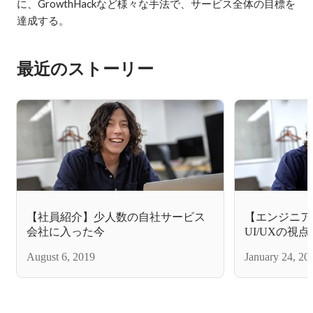
に、GrowthHackなど様々な手法で、サービス全体の目標を
達成する。
最近のストーリー
【社員紹介】少人数の自社サービス
【エンジニア
会社に入った今
UI/UXの視点
ィングツール「
August 6, 2019
January 24, 20
ニアとしての