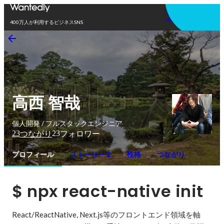
アプリを使う
400万人が利用するビジネスSNS
高西 智哉
個人開発 / フルスタックエンジニア
23
23
つながり
フォロワー
プロフィール
ストーリー 2
性格
つながり
$ npx react-native init 
React/ReactNative, Next.js等のフロントエンド領域を軸