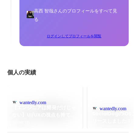
高西 智哉さんのプロフィールをすべて見
る
ログインしてプロフィールを閲覧
個人の実績
wantedly.com
【エンジニアは開発だけじゃ
wantedly.com
SocialDogのiO
ない】UI/UXの視点も持てる
リースしました！
Twitterマーケティングツー
2019年1月
ル「SocialDog」のエンジニ