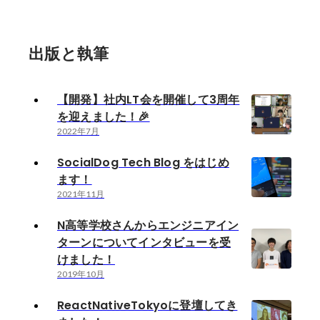
出版と執筆
【開発】社内LT会を開催して3周年
を迎えました！🎉
2022年7月
SocialDog Tech Blog をはじめ
ます！
2021年11月
N高等学校さんからエンジニアイン
ターンについてインタビューを受
けました！
2019年10月
ReactNativeTokyoに登壇してき