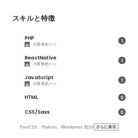
アとしての魅力とは？
スキルと特徴
PHP
1
小西 将史
が+1
ReactNative
1
小西 将史
が+1
JavaScript
1
小西 将史
が+1
HTML
0
CSS/Sass
0
PostCSS、Phalcon、Wordpress
他10件
さらに表示