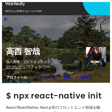
アプリを使う
400万人が利用するビジネスSNS
高西 智哉
個人開発 / フルスタックエンジニア
23
23
つながり
フォロワー
プロフィール
ストーリー 2
性格
つながり
$ npx react-native init 
React/ReactNative, Next.js等のフロントエンド領域を軸