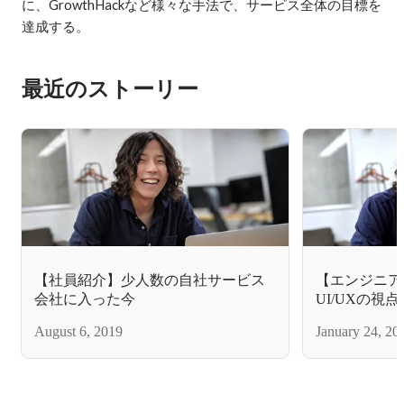
に、GrowthHackなど様々な手法で、サービス全体の目標を
達成する。
最近のストーリー
【社員紹介】少人数の自社サービス
【エンジニア
会社に入った今
UI/UXの視点
ィングツール「
August 6, 2019
January 24, 20
ニアとしての