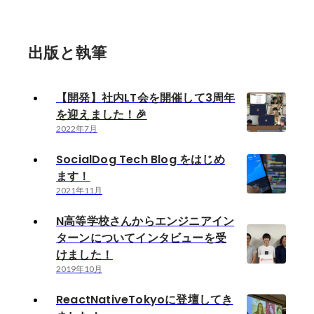
出版と執筆
【開発】社内LT会を開催して3周年
を迎えました！🎉
2022年7月
SocialDog Tech Blog をはじめ
ます！
2021年11月
N高等学校さんからエンジニアイン
ターンについてインタビューを受
けました！
2019年10月
ReactNativeTokyoに登壇してき