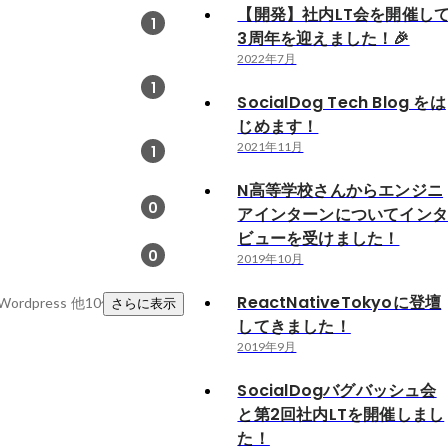
【開発】社内LT会を開催し
1
3周年を迎えました！🎉
2022年7月
1
SocialDog Tech Blog をは
じめます！
2021年11月
1
N高等学校さんからエンジニ
0
アインターンについてイン
ビューを受けました！
0
2019年10月
ReactNativeTokyoに登壇
Wordpress
他10件
さらに表示
してきました！
2019年9月
SocialDogバグバッシュ会
と第2回社内LTを開催しまし
た！