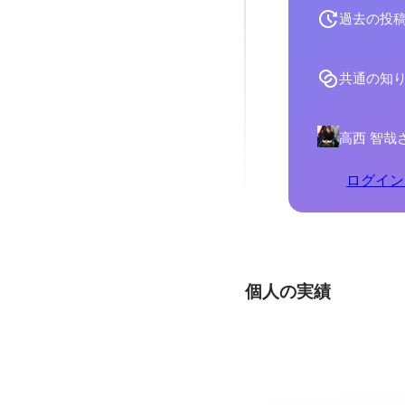
過去の投
共通の知
高西 智哉
ログイン
個人の実績