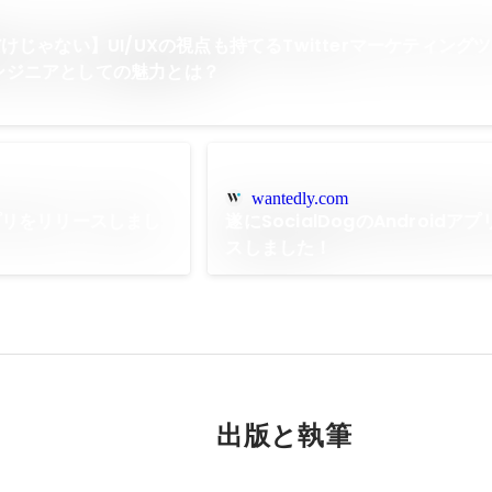
じゃない】UI/UXの視点も持てるTwitterマーケティング
のエンジニアとしての魅力とは？
wantedly.com
Sアプリをリリースしまし
遂にSocialDogのAndroidア
スしました！
出版と執筆