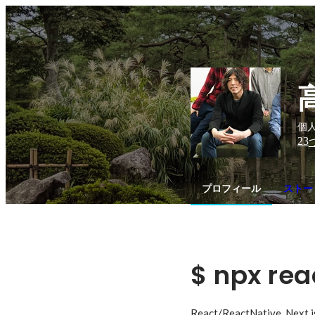
個人
23
プロフィール
ストー
$ npx rea
React/ReactNativ