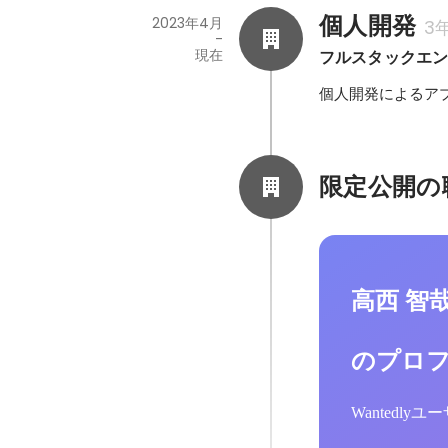
個人開発
2023年4月
3
-
現在
フルスタックエ
個人開発によるアプ
限定公開の
高西 智
のプロ
Wantedl