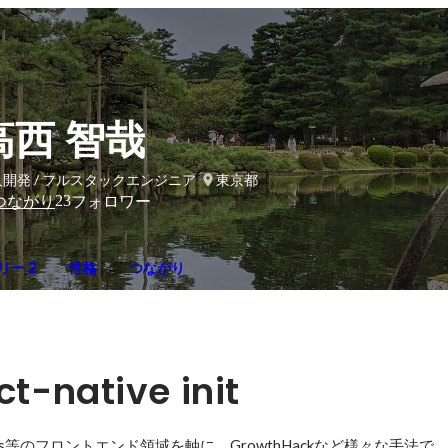
高西 智哉
開発 / フルスタックエンジニア
東京都
23
つながり
フォロワー
リー 2
性格
つながり
ct-native init 
e, Next.js等のフロントエンド領域を軸に、GrowthHackなど様々な手