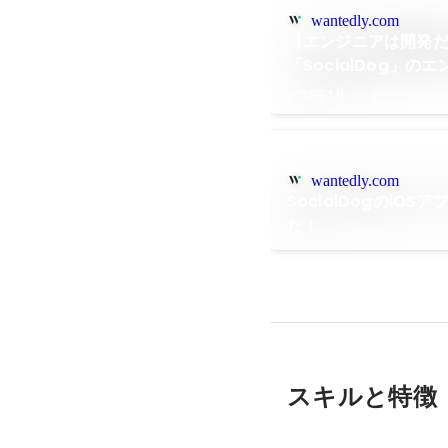
wantedly.com
【エンジニアは開発だけ
「SocialDog」
2019年1月
wantedly.com
SocialDogのiO
た！
スキルと特徴