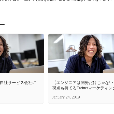
ー
自社サービス会社に
【エンジニアは開発だけじゃない】
視点も持てるTwitterマーケティ
「SocialDog」のエンジニアと
January 24, 2019
は？