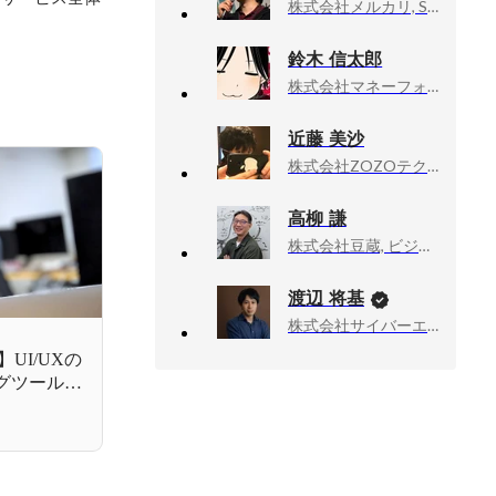
株式会社メルカリ, Software Engineer
鈴木 信太郎
株式会社マネーフォワード, エンジニア
近藤 美沙
株式会社ZOZOテクノロジーズ, SRE
高柳 謙
株式会社豆蔵, ビジネスソリューション事業部
渡辺 将基
株式会社サイバーエージェント, 新R25編集長
UI/UXの
ングツール
しての魅力と