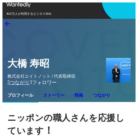
アプリを使う
400万人が利用するビジネスSNS
大橋 寿昭
株式会社エイトノット / 代表取締役
5
3
つながり
フォロワー
プロフィール
ストーリー
性格
つながり
ニッポンの職人さんを応援し
！
ています