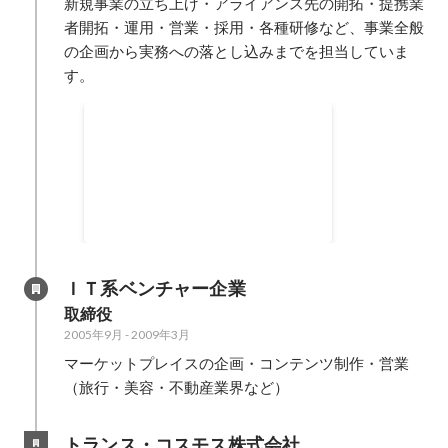
新規事業の立ち上げ・アライアンス先の開拓・提携業
者開拓・運用・営業・採用・各種研修など、事業全般
の企画から実務への落とし込みまでを担当していま
す。
大学卒業後、就職せずにロサ
ンゼルスに１年滞在
大学卒業後、就職をせず、約1年
ロサンゼルスに滞在。 当初は映画
監督を志すも、１年のほとんどを
1998年9月
-
1999年5月
日本から持って行った哲学書を読
み漁り 資金が尽きて帰国。数年の
会社勤めの後に起業。
ＩＴ系ベンチャー企業
取締役
2005年9月
-
2009年3月
マーケットプレイスの企画・コンテンツ制作・営業
（旅行・美容・不動産業界など）
トランス・コスモス株式会社